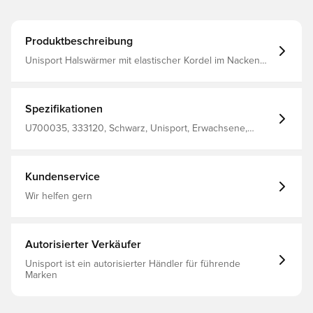
Produktbeschreibung
Unisport Halswärmer mit elastischer Kordel im Nacken
für eine optimale Passform Entworfen mit Unisport-Logo
auf der Vorderseite Hergestellt aus 100 % Polyester.
Spezifikationen
U700035, 333120, Schwarz, Unisport, Erwachsene,
Damen, Herren, Halswärmer
Kundenservice
Wir helfen gern
Autorisierter Verkäufer
Unisport ist ein autorisierter Händler für führende
Marken