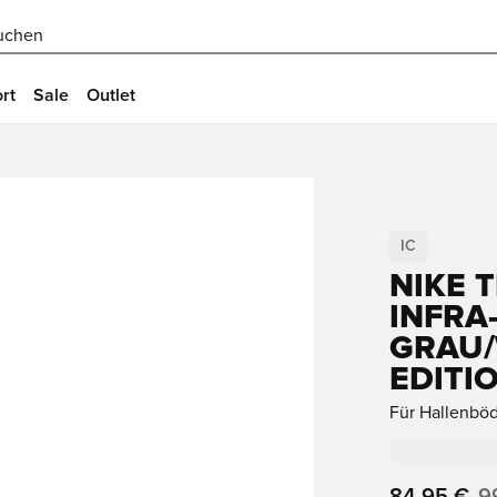
uchen
rt
Sale
Outlet
IC
NIKE 
INFRA
GRAU/W
DITIO
Für Hallenbö