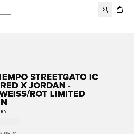
Öffnet ein neues
TIEMPO STREETGATO IC
-RED X JORDAN -
EISS/ROT LIMITED E
N
den