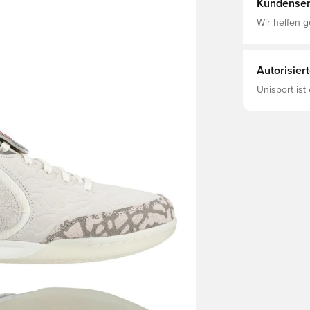
Kundenser
Schnürsystem Das ist ein Fußballschuh mit einer „abr
Außensohle,
Wir helfen g
Hallenplätze
Autorisier
Unisport ist