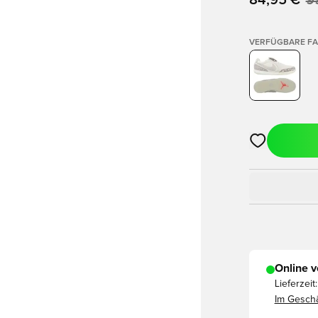
84,95 €
9
VERFÜGBARE F
Öffnet ein ne
Online v
Lieferzeit:
Im Geschä