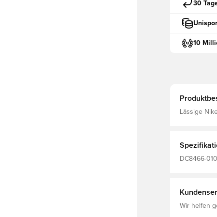
30 Tag
Unispor
10 Mill
Produktbe
Lässige Nike
Comeback in 
auf kleinen 
aus Wildled
und unübertr
Spezifikat
Außensohle,
schnellen Dr
DC8466-010,
Fußball und 
Halle (IC), 
Erwachsene
Kundenser
Wir helfen g