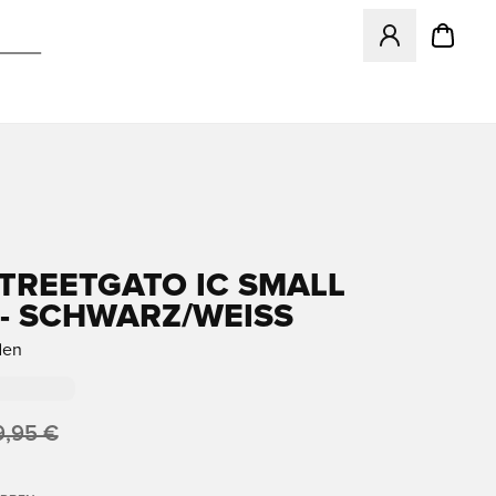
Öffnet ein neues
STREETGATO IC SMALL
 - SCHWARZ/WEISS
den
9,95 €