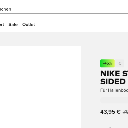
uchen
rt
Sale
Outlet
-
45
%
IC
NIKE 
SIDED
Für Hallenbö
43,95 €
7