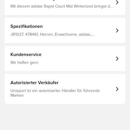
Mit diesem adidas Rapid Court Mid Winterized bringst du
Retrostyle auf die Straßen der Stadt. Das Design ist eine
Hommage an legendäre adidas Basketball-Sneaker aus
der Vergangenheit, verpackt in einem modernen
Makeover. Mit seinem Obermaterial aus Textil und der
Spezifikationen
Gummiaußensohle ist er besonders strapazierfähig. Setz
ein Statement, egal wo du unterwegs bist. Reguläre
JR1027, 478461, Herren, Erwachsene, adidas,
Passform Schnürsenkel Synthetik-Obermaterial
Hallenschuhe
Textilfutter Gummiaußensohle
Kundenservice
Wir helfen gern
Autorisierter Verkäufer
Unisport ist ein autorisierter Händler für führende
Marken