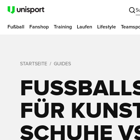
S
Fußball
Fanshop
Training
Laufen
Lifestyle
Teamspo
STARTSEITE
GUIDES
FUSSBALLS
ÜR KUNSTR
CHUHE VS.