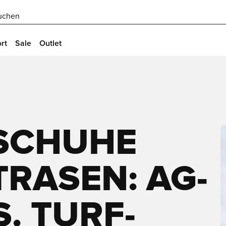
uchen
rt
Sale
Outlet
CHUHE F
ASEN: AG-S
 TURF-S