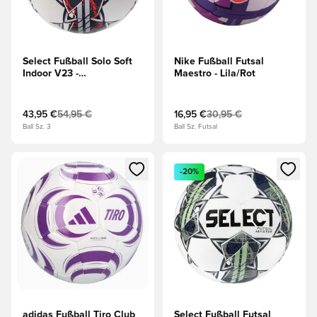
Select Fußball Solo Soft
Nike Fußball Futsal
Indoor V23 -
Maestro - Lila/Rot
Weiß/Schwarz
43,95 €
54,95 €
16,95 €
30,95 €
Ball Sz. 3
Ball Sz. Futsal
Öffnet ein neues Fenster zum Anmelden oder Registrieren al
Öffnet ein neues Fenster zum 
-20%
adidas Fußball Tiro Club
Select Fußball Futsal