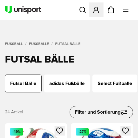
Öffnet ein neues Fenster zu
FUSSBALL
FUSSBÄLLE
FUTSAL BÄLLE
FUTSAL BÄLLE
Futsal Bälle
adidas Fußbälle
Select Fußbälle
Filter und Sortierung
24
Artikel
Öffnet ein neues Fenster zum Anmelden oder Registrieren al
Öffnet ein neues Fenster zum 
-49%
-27%