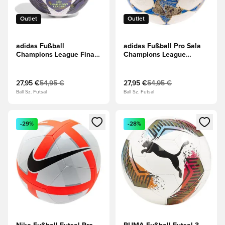
Outlet
Outlet
adidas Fußball
adidas Fußball Pro Sala
Champions League Finale
Champions League
2025/26 Budapest Pro
2025/26 -
Sala - Lila Weiß/Gelb
Weiß/Navy/Gold
27,95 €
54,95 €
27,95 €
54,95 €
Ball Sz. Futsal
Ball Sz. Futsal
Öffnet ein neues Fenster zum Anmelden oder Registrieren al
Öffnet ein neues Fenster zum 
-29%
-28%