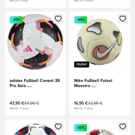
Ball Sz. Futsal
Ball Sz. Futsal
Öffnet ein neues Fenster zum Anmelden oder Registrieren al
Öffnet ein neues Fenster zum 
-20%
-49%
Outlet
adidas Fußball Conext 26
Nike Fußball Futsal
Pro Sala -
Maestro -
Weiß/Schwarz/Silber
Weiß/Multicolor/Weiß
43,95 €
54,95 €
16,95 €
32,95 €
Ball Sz. Futsal
Ball Sz. Futsal
Öffnet ein neues Fenster zum Anmelden oder Registrieren al
Öffnet ein neues Fenster zum 
-20%