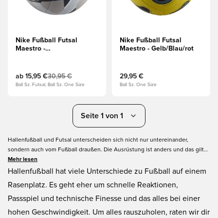
Nike Fußball Futsal
Nike Fußball Futsal
Maestro -
Maestro - Gelb/Blau/rot
Grau/Schwarz/Silber
ab
15,95 €
30,95 €
29,95 €
Ball Sz. Futsal, Ball Sz. One Size
Ball Sz. One Size
Seite 1 von 1
Hallenfußball und Futsal unterscheiden sich nicht nur untereinander,
sondern auch vom Fußball draußen. Die Ausrüstung ist anders und das gilt
besonders bei Futsal Fußbällen, die eine andere Größe und anderes
Mehr lesen
Gewicht als normale Fußbälle haben. Unsere Auswahl an Futsal Fußbällen
Hallenfußball hat viele Unterschiede zu Fußball auf einem
erfüllen alle notwendigen Anforderungen. Du kannst sie alle genau hier
Rasenplatz. Es geht eher um schnelle Reaktionen,
bestellen und bekommst sie natürlich auch zu guten Preisen und mit einer
Passspiel und technische Finesse und das alles bei einer
blitzschnellen Lieferung direkt zu dir nach Hause!
hohen Geschwindigkeit. Um alles rauszuholen, raten wir dir