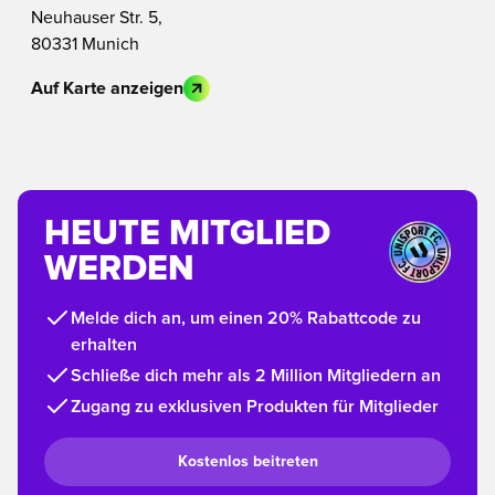
Neuhauser Str. 5,
80331 Munich
Auf Karte anzeigen
HEUTE MITGLIED
WERDEN
Melde dich an, um einen 20% Rabattcode zu
erhalten
Schließe dich mehr als 2 Million Mitgliedern an
Zugang zu exklusiven Produkten für Mitglieder
Kostenlos beitreten