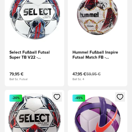
Select Fußball Futsal
Hummel Fußball Inspire
Super TB V22 -
Futsal Match FB -
Weiß/Rot/Blau
Braun/Weiß/Gold
79,95 €
47,95 €
59,95 €
Ball Sz. Futsal
Ball Sz. 4
Öffnet ein neues Fenster zum Anmelden oder Registrieren al
Öffnet ein neues Fenster zum 
-20%
-45%