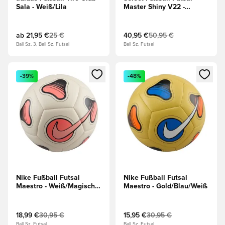
Sala - Weiß/Lila
Master Shiny V22 -
Weiß/Grün
ab
21,95 €
25 €
40,95 €
50,95 €
Ball Sz. 3, Ball Sz. Futsal
Ball Sz. Futsal
Öffnet ein neues Fenster zum Anmelden oder Registrieren al
Öffnet ein neues Fenster zum 
-39%
-48%
Nike Fußball Futsal
Nike Fußball Futsal
Maestro - Weiß/Magische
Maestro - Gold/Blau/Weiß
Glut/Rosa
18,99 €
30,95 €
15,95 €
30,95 €
Ball Sz. Futsal
Ball Sz. Futsal