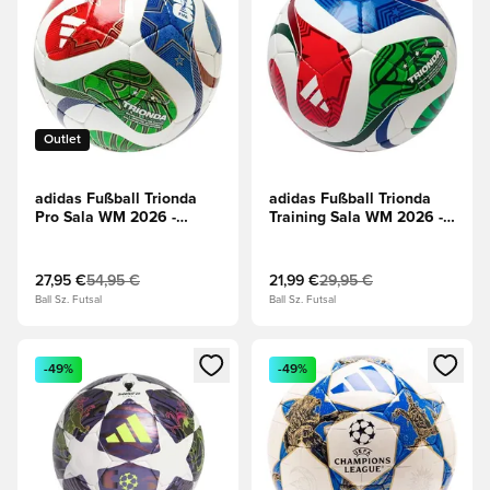
Outlet
adidas Fußball Trionda
adidas Fußball Trionda
Pro Sala WM 2026 -
Training Sala WM 2026 -
Weiß/Blau/Rot
Weiß/Blau/Rot
27,95 €
54,95 €
21,99 €
29,95 €
Ball Sz. Futsal
Ball Sz. Futsal
Öffnet ein neues Fenster zum Anmelden oder Registrieren al
Öffnet ein neues Fenster zum 
-49%
-49%