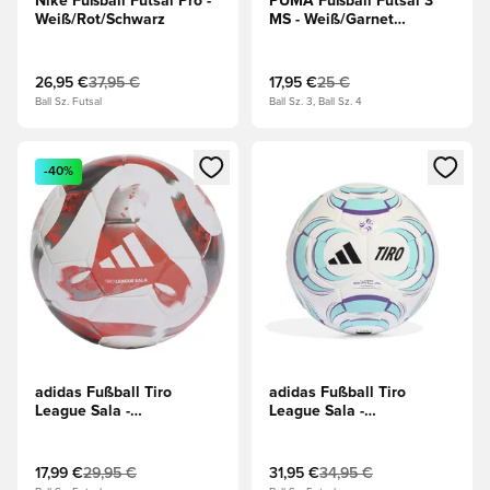
Nike Fußball Futsal Pro -
PUMA Fußball Futsal 3
Weiß/Rot/Schwarz
MS - Weiß/Garnet
Rose/Blau
26,95 €
37,95 €
17,95 €
25 €
Ball Sz. Futsal
Ball Sz. 3, Ball Sz. 4
Öffnet ein neues Fenster zum Anmelden oder Registrieren al
Öffnet ein neues Fenster zum 
-40%
adidas Fußball Tiro
adidas Fußball Tiro
League Sala -
League Sala -
Weiß/Rot/Silber
Weiß/Schwarz/Flash Aqua
17,99 €
29,95 €
31,95 €
34,95 €