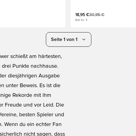
18,95 €
30,95 €
Ball Sz. 4
Seite 1 von 1
 wer schießt am härtesten,
le drei Punkte nachhause.
 der diesjährigen Ausgabe
n unter Beweis. Es ist die
einige Rekorde mit ihm
r Freude und vor Leid. Die
Vereine, besten Spieler und
m. Wenn du ein echter Fan
sicherlich nicht sagen, dass