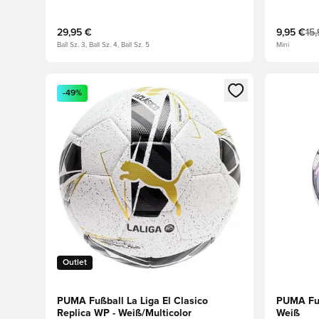
29,95 €
9,95 €
15
Ball Sz. 3, Ball Sz. 4, Ball Sz. 5
Mini
Öffnet ein neues Fenster zum Anmelden oder Registri
Öffnet ei
-49%
Outlet
PUMA Fußball La Liga El Clasico
PUMA Fuß
Replica WP - Weiß/Multicolor
Weiß