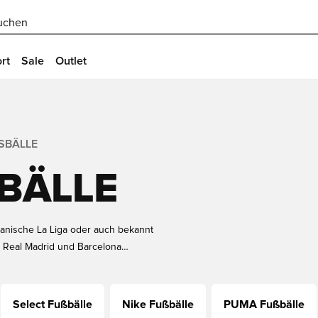
uchen
rt
Sale
Outlet
SBÄLLE
BÄLLE
spanische La Liga oder auch bekannt
l Real Madrid und Barcelona
Messi kämpfen jede Sekunde um die
echnischen Künste mit dem
 Primera Division spielen ist der
Select Fußbälle
Nike Fußbälle
PUMA Fußbälle