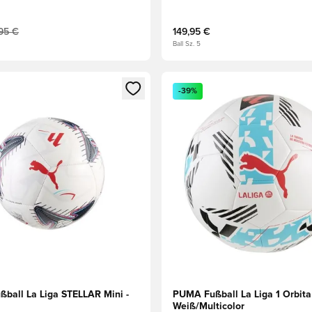
Weiß
,95 €
149,95 €
Ball Sz. 5
eren als Mitglied
n neues Fenster zum Anmelden oder Registrieren als Mitglied
Öffnet ein neues Fenster zum
-39%
ball La Liga STELLAR Mini -
PUMA Fußball La Liga 1 Orbita 
Weiß/Multicolor