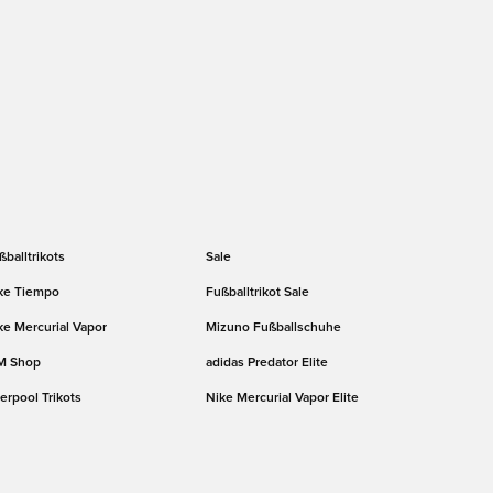
ßballtrikots
Sale
ke Tiempo
Fußballtrikot Sale
ke Mercurial Vapor
Mizuno Fußballschuhe
M Shop
adidas Predator Elite
verpool Trikots
Nike Mercurial Vapor Elite