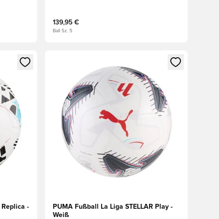
Gelb/Multicolor
139,95 €
Ball Sz. 5
 Anmelden oder Registrieren als Mitglied
Öffnet ein neues Fenster zum Anmelden oder Regis
Replica -
PUMA Fußball La Liga STELLAR Play -
Weiß