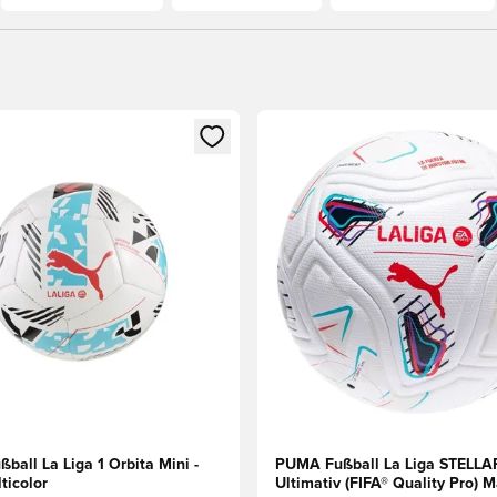
eren als Mitglied
n neues Fenster zum Anmelden oder Registrieren als Mitglied
Öffnet ein neues Fenster zum
all La Liga 1 Orbita Mini -
PUMA Fußball La Liga STELLA
ticolor
Ultimativ (FIFA® Quality Pro) M