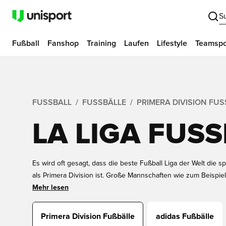
S
Fußball
Fanshop
Training
Laufen
Lifestyle
Teamspo
FUSSBALL
FUSSBÄLLE
PRIMERA DIVISION FUS
LA LIGA FUSS
Es wird oft gesagt, dass die beste Fußball Liga der Welt die 
als Primera Division ist. Große Mannschaften wie zum Beispie
dominieren jedes Jahr. Weltklasse Spieler wie Ronaldo und 
Mehr lesen
meisten und spektakulärsten Tore. Und sie zeigen uns ihre t
offiziellen La Liga Matchball. Der Fußball mit dem die Stars der
Primera Division Fußbälle
adidas Fußbälle
beliebte Nike Ordem LFP.