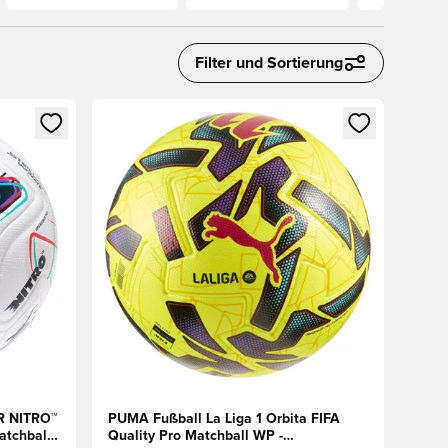
Filter und Sortierung
 Anmelden oder Registrieren als Mitglied
Öffnet ein neues Fenster zum Anmelden oder Regis
R NITRO™
PUMA Fußball La Liga 1 Orbita FIFA
atchball -
Quality Pro Matchball WP -