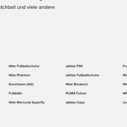
tchball und viele andere
Nike Fußballschuhe
adidas F50
Fu
Nike Phantom
adidas Fußballschuhe
Ni
Kunstrasen (AG)
Nike Breakout
Ni
Fußbälle
PUMA Future
W
Nike Mercurial Superfly
adidas Copa
Li