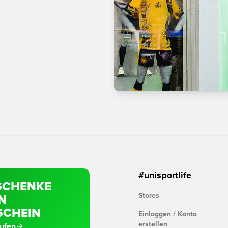
#unisportlife
SCHENKE
Stores
N
SCHEIN
Einloggen / Konto
erstellen
aufen