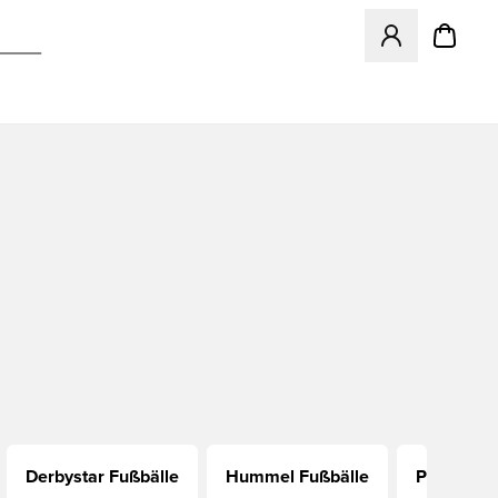
Öffnet ein neues
Derbystar Fußbälle
Hummel Fußbälle
Premier L