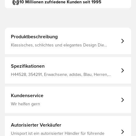
10 Millionen zufriedene Kunden seit 1995
Produktbeschreibung
Klassisches, schlichtes und elegantes Design Die
innovative AEROREADY-Technologie leitet Feuchtigkeit
vom Körper weg und sorgt für ein angenehmes,
trockenes und kühles Tragegefühl Runder
Halsausschnitt Klassische 3-Streifen an den Seiten Ärmel
Spezifikationen
aus Mesh 100% recycelter Polyester-Interlock
H44528, 354291, Erwachsene, adidas, Blau, Herren,
Fußballtrikots, Fantrikots, Kurzärmlig
Kundenservice
Wir helfen gern
Autorisierter Verkäufer
Unisport ist ein autorisierter Händler für führende