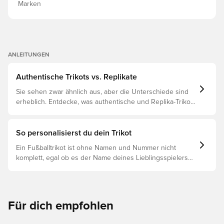
Marken
ANLEITUNGEN
Authentische Trikots vs. Replikate
Sie sehen zwar ähnlich aus, aber die Unterschiede sind
erheblich. Entdecke, was authentische und Replika-Trikots
voneinander unterscheidet und welches das Richtige für
dich ist.
So personalisierst du dein Trikot
Ein Fußballtrikot ist ohne Namen und Nummer nicht
komplett, egal ob es der Name deines Lieblingsspielers
oder dein eigener ist. So funktioniert es:
Für dich empfohlen