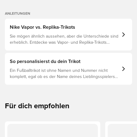
ANLEITUNGEN
Nike Vapor vs. Replika-Trikots
Sie mögen ähnlich aussehen, aber die Unterschiede sind
erheblich. Entdecke was Vapor- und Replika-Trikots
voneinander unterscheidet und welches das richtige für
dich ist.
So personalisierst du dein Trikot
Ein Fußballtrikot ist ohne Namen und Nummer nicht
komplett, egal ob es der Name deines Lieblingsspielers
oder dein eigener ist. So funktioniert es:
Für dich empfohlen