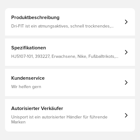
Produktbeschreibung
Dri-FIT ist ein atmungsaktives, schnell trocknendes,
leichtes Material, das Feuchtigkeit vom Körper wegleitet,
sodass du immer trocken, bequem und konzentriert
bleibst Das gleiche Design, das die Spieler verwenden
Reguläre Passform Hergestellt aus 100% Polyester.
Spezifikationen
HJ5107-101, 393227, Erwachsene, Nike, Fußballtrikots,
Heimset, Fantrikots, Kurzärmlig, 100% Polyester, Weiß,
Damen, 2025/26
Kundenservice
Wir helfen gern
Autorisierter Verkäufer
Unisport ist ein autorisierter Händler für führende
Marken