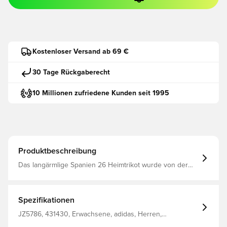
Kostenloser Versand ab 69 €
30 Tage Rückgaberecht
10 Millionen zufriedene Kunden seit 1995
Produktbeschreibung
Das langärmlige Spanien 26 Heimtrikot wurde von der
spanischen Heimausrüstung inspiriert und überzeugt mit
einem bewegungsfreundlichen Design.Hergestellt mit
der adidas Climacool Technologie, die für eine schnellere
Schweißableitung und -aufnahme sorgt – für optimale
Spezifikationen
Kühlung und ein schnelleres Abkühlen auch in
intensiven Momenten.Das Trikot ist aus leichtem
JZ5786, 431430, Erwachsene, adidas, Herren,
Interlock-Material gefertigt, bietet gleichermaßen Komfort
Fußballtrikots, Fantrikots, Heimset, Weltmeisterschaft,