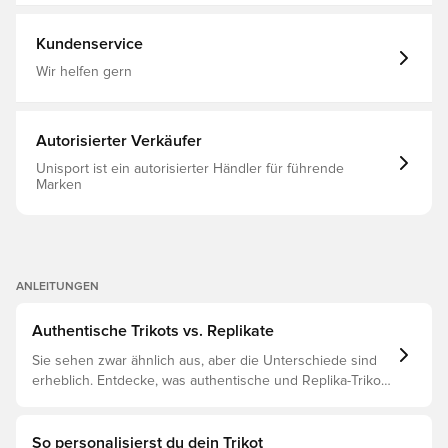
und Strapazierfähigkeit und hat eine schmale Passform,
Langärmlig, Rot, 2026/27
die eine schlanke, athletische Silhouette erzeugt.Mit dem
adidas Branding und dem spanischen Verbandswappen
Kundenservice
hat dieses Trikot einen frischen Vibe mit klarer,
sportlicher Ausstrahlung. Schmal geschnitten Interlock
Wir helfen gern
Material: 100 % Polyester (100 % recycelt) Interlock fabric
Hauptmaterial: 100% Polyester(100% Recycelt)
Aufgesetzte 3-Streifen
Autorisierter Verkäufer
Unisport ist ein autorisierter Händler für führende
Marken
ANLEITUNGEN
Authentische Trikots vs. Replikate
Sie sehen zwar ähnlich aus, aber die Unterschiede sind
erheblich. Entdecke, was authentische und Replika-Trikots
voneinander unterscheidet und welches das Richtige für
dich ist.
So personalisierst du dein Trikot