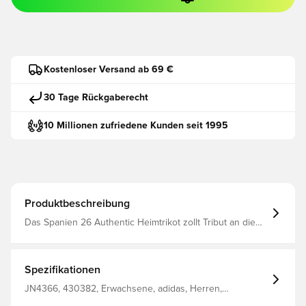
Kostenloser Versand ab 69 €
30 Tage Rückgaberecht
10 Millionen zufriedene Kunden seit 1995
Produktbeschreibung
Das Spanien 26 Authentic Heimtrikot zollt Tribut an die
Eleganz und Leidenschaft des spanischen Fußballs.
Dieses Spanien 26 Authentic Heimtrikot ist inspiriert von
von leuchtenden Farben der spanischen Flagge und ist
ein wahres Statement – auf dem Platz aber auch
Spezifikationen
außerhalb.Es ist ausgestattet mit der adidas Climacool+
Technology. Erweiterte Kühlung. Climacool+ vereint
JN4366, 430382, Erwachsene, adidas, Herren,
hervorragendes Engineering mit fortschrittlichen
Fußballtrikots, Kurzärmlig, Spielertrikots, Heimset,