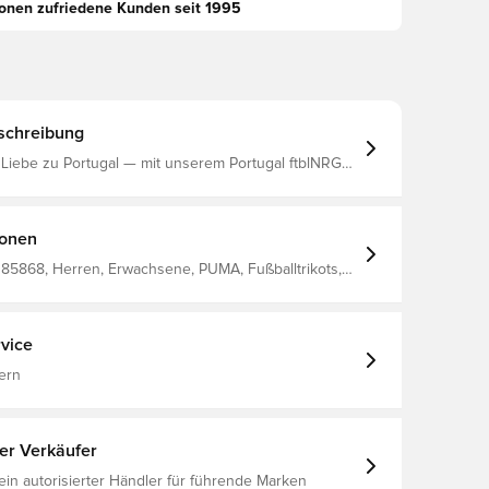
ionen zufriedene Kunden seit 1995
schreibung
 Liebe zu Portugal — mit unserem Portugal ftblNRGY
 perfekte Kombination aus Stil und Komfort, mit einer
Grafik und einer tollen portugiesischen Wortmarke.
Trainingseinheiten, Freizeitausflüge oder um deine
chaft mühelos stilvoll anzufeuern. Reguläre
ionen
rze Ärmel Rundhalsausschnitt PORTUGAL-
uf der Vorderseite PUMA Cat Logo auf der
385868, Herren, Erwachsene, PUMA, Fußballtrikots,
vice
ern
ter Verkäufer
 ein autorisierter Händler für führende Marken