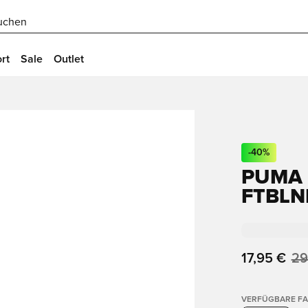
uchen
rt
Sale
Outlet
-
40
%
PUMA 
FTBLN
17,95 €
29
VERFÜGBARE F