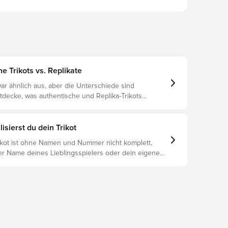
e Trikots vs. Replikate
ar ähnlich aus, aber die Unterschiede sind
ntdecke, was authentische und Replika-Trikots
unterscheidet und welches das Richtige für dich ist.
isierst du dein Trikot
rikot ist ohne Namen und Nummer nicht komplett,
er Name deines Lieblingsspielers oder dein eigener
oniert es: