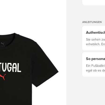
ANLEITUNGEN
Authentisch
Sie sehen zw
erheblich. E
voneinander 
So personal
Ein Fußballt
egal ob es d
ist. So funkti