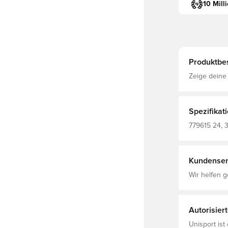
10 Mill
Produktbe
Zeige deine
T-Shirt. Die
auffälligen 
Perfekt für 
Lieblingsmanns
Spezifikat
Passform Ku
Wortmarke a
779615 24, 
Vorderseite
Schwarz
Kundenser
Wir helfen g
Autorisier
Unisport ist