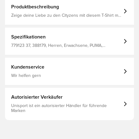
Produktbeschreibung
Zeige deine Liebe zu den Cityzens mit diesem T-Shirt mit
dem kultigen Man City Wappen. Dieses T-Shirt ist perfekt
für Spieltage im Etihad Stadium oder Casual-Anlässe und
verbindet Fan-Stolz mit ganztägigem Komfort. Das Modell
aus Baumwolle ist deine erste Wahl, um deinen True Blue
Spezifikationen
Spirit zu zeigen. Relaxed Fit Single Jersey-Material
Reguläre Länge Rundhalsausschnitt Kurze Ärmel
779123 37, 388179, Herren, Erwachsene, PUMA,
Manchester City Grafik auf der Vorderseite Manchester
Fußballtrikots, Blau
City Badge und PUMA Cat Logo auf der Vorderseite 78%
Baumwolle, 22% Baumwolle recycelt
Kundenservice
Wir helfen gern
Autorisierter Verkäufer
Unisport ist ein autorisierter Händler für führende
Marken