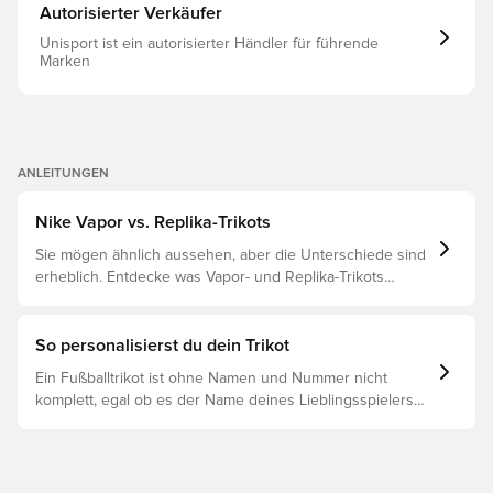
Erbe des Vereins. Mehr als nur ein Trikot, verkörpert
Autorisierter Verkäufer
dieses Outfit den Geist und die globalen Ambitionen von
Paris Saint-Germain. Dri-FIT ist ein atmungsaktives,
Unisport ist ein autorisierter Händler für führende
schnelltrocknendes und leichtes Material, das
Marken
Feuchtigkeit vom Körper ableitet, damit du stets trocken,
bequem und konzentriert bleibst. Gleiches Design wie es
die Spieler tragen. Hergestellt aus 100% Polyester.
ANLEITUNGEN
Nike Vapor vs. Replika-Trikots
Sie mögen ähnlich aussehen, aber die Unterschiede sind
erheblich. Entdecke was Vapor- und Replika-Trikots
voneinander unterscheidet und welches das richtige für
dich ist.
So personalisierst du dein Trikot
Ein Fußballtrikot ist ohne Namen und Nummer nicht
komplett, egal ob es der Name deines Lieblingsspielers
oder dein eigener ist. So funktioniert es: