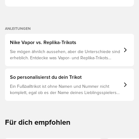
gleichermaßen. Es ist unverkennbar PSG — auch ohne
das Wappen. Und genau das sollte eine DNA Edition
sein. Die Hyper Royal-Sticklinie umrahmt den Hechter an
den Schultern Gewebte Klammeretiketten mit
französischen Flaggen an beiden Ärmeln und am linken
Hosenbein Das gitterartige Muster setzt sich auf den
ANLEITUNGEN
Socken fort und verbindet den kompletten Look
Zweifarbige Blaupalette für Tiefe und Tradition Von der
Pariser Architektur inspirierter Allover-Print Champions
Nike Vapor vs. Replika-Trikots
League-Gewinner Vom Eiffelturm inspiriertes Design
Sie mögen ähnlich aussehen, aber die Unterschiede sind
erheblich. Entdecke was Vapor- und Replika-Trikots
voneinander unterscheidet und welches das richtige für
dich ist.
So personalisierst du dein Trikot
Ein Fußballtrikot ist ohne Namen und Nummer nicht
komplett, egal ob es der Name deines Lieblingsspielers
oder dein eigener ist. So funktioniert es:
Für dich empfohlen