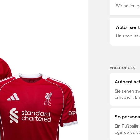
Wir helfen g
Autorisier
Unisport ist
ANLEITUNGEN
Authentisch
Sie sehen zw
erheblich. E
voneinander 
So personal
Ein Fußballt
egal ob es d
ist. So funkti