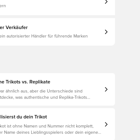
ern
ter Verkäufer
 ein autorisierter Händler für führende Marken
e Trikots vs. Replikate
ar ähnlich aus, aber die Unterschiede sind
ntdecke, was authentische und Replika-Trikots
unterscheidet und welches das Richtige für dich ist.
isierst du dein Trikot
rikot ist ohne Namen und Nummer nicht komplett,
er Name deines Lieblingsspielers oder dein eigener
oniert es: