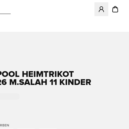
Öffnet ein neues
POOL HEIMTRIKOT
26 M.SALAH 11 KINDER
ARBEN