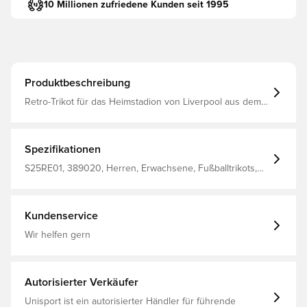
10 Millionen zufriedene Kunden seit 1995
Produktbeschreibung
Retro-Trikot für das Heimstadion von Liverpool aus dem
historischen Champions-League-Finale 2005 in Istanbul,
das Der Club hat gewonnen, nachdem er in der Pause
mit 0:3 hinten lag Die Mannschaft bestand zu dieser Zeit
aus Spielern wie Bla. Xabi Alonso, Jamie Carragher und
Spezifikationen
Steven Gerrard Hergestellt aus 100% Polyester
S25RE01, 389020, Herren, Erwachsene, Fußballtrikots,
Fantrikots, Liverpool FC, Rot, Heimset, Langärmlig, LFC
Istanbul Collection
Kundenservice
Wir helfen gern
Autorisierter Verkäufer
Unisport ist ein autorisierter Händler für führende