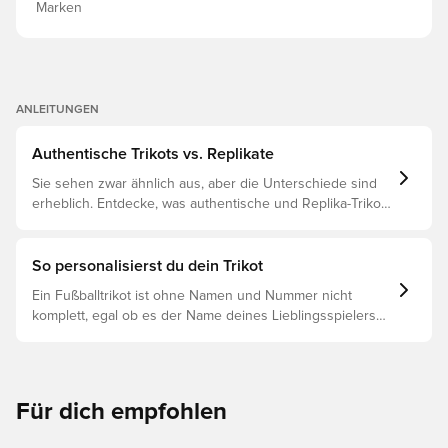
Marken
ANLEITUNGEN
Authentische Trikots vs. Replikate
Sie sehen zwar ähnlich aus, aber die Unterschiede sind
erheblich. Entdecke, was authentische und Replika-Trikots
voneinander unterscheidet und welches das Richtige für
dich ist.
So personalisierst du dein Trikot
Ein Fußballtrikot ist ohne Namen und Nummer nicht
komplett, egal ob es der Name deines Lieblingsspielers
oder dein eigener ist. So funktioniert es:
Für dich empfohlen