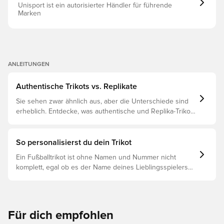
Team bei seinem Streben nach neuen Höchstleistungen.
Unisport ist ein autorisierter Händler für führende
Schmal geschnitten Hauptmaterial: 100% Polyester(100%
Marken
Recycelt) CLIMACOOL Technologie
ANLEITUNGEN
Authentische Trikots vs. Replikate
Sie sehen zwar ähnlich aus, aber die Unterschiede sind
erheblich. Entdecke, was authentische und Replika-Trikots
voneinander unterscheidet und welches das Richtige für
dich ist.
So personalisierst du dein Trikot
Ein Fußballtrikot ist ohne Namen und Nummer nicht
komplett, egal ob es der Name deines Lieblingsspielers
oder dein eigener ist. So funktioniert es:
Für dich empfohlen