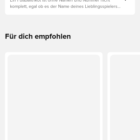
Ein Fußballtrikot ist ohne Namen und Nummer nicht
komplett, egal ob es der Name deines Lieblingsspielers
oder dein eigener ist. So funktioniert es:
Für dich empfohlen