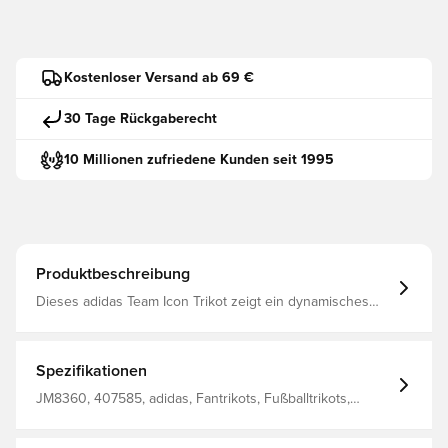
Kostenloser Versand ab 69 €
30 Tage Rückgaberecht
10 Millionen zufriedene Kunden seit 1995
Produktbeschreibung
Dieses adidas Team Icon Trikot zeigt ein dynamisches
Design, das an Fußballstile der späten 80er und frühen
90er erinnert. AEROREADY reguliert die Feuchtigkeit
und sorgt so für totale Konzentration Gerippter V-
Ausschnitt Schmale Passform 100% recyceltes Polyester
Spezifikationen
JM8360, 407585, adidas, Fantrikots, Fußballtrikots,
Herren, Kurzärmlig, Erwachsene, Rot