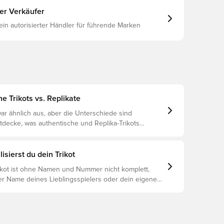
ter Verkäufer
 ein autorisierter Händler für führende Marken
e Trikots vs. Replikate
ar ähnlich aus, aber die Unterschiede sind
ntdecke, was authentische und Replika-Trikots
unterscheidet und welches das Richtige für dich ist.
isierst du dein Trikot
rikot ist ohne Namen und Nummer nicht komplett,
er Name deines Lieblingsspielers oder dein eigener
oniert es: