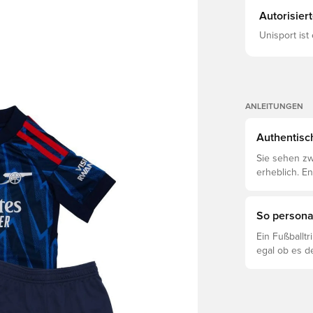
Autorisier
Unisport ist
ANLEITUNGEN
Authentisch
Sie sehen zw
erheblich. E
voneinander 
So personal
Ein Fußballt
egal ob es d
ist. So funkti