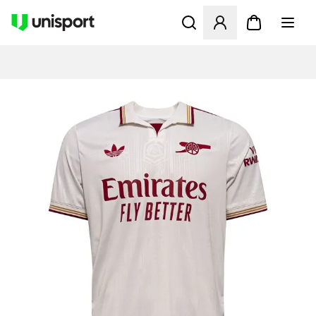
Öffnet ein neues Fenster zu