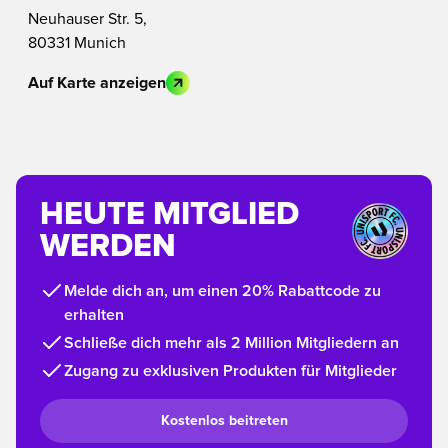
Neuhauser Str. 5,
80331 Munich
Auf Karte anzeigen
HEUTE MITGLIED
WERDEN
Melde dich an, um einen 20% Rabattcode zu
erhalten
Schließe dich mehr als 2 Million Mitgliedern an
Zugang zu exklusiven Produkten für Mitglieder
Kostenlos beitreten