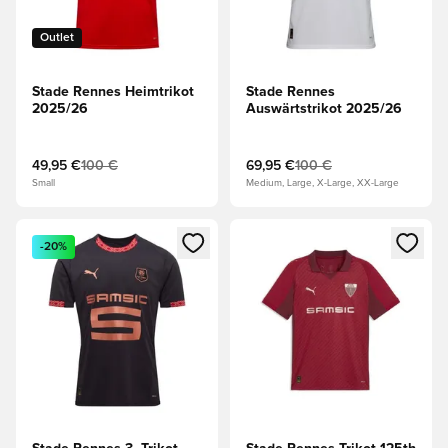
Outlet
Stade Rennes Heimtrikot
Stade Rennes
2025/26
Auswärtstrikot 2025/26
49,95 €
100 €
69,95 €
100 €
Small
Medium, Large, X-Large, XX-Large
Öffnet ein neues Fenster zum Anmelden oder Registrieren al
Öffnet ein neues Fenster zum 
-20%