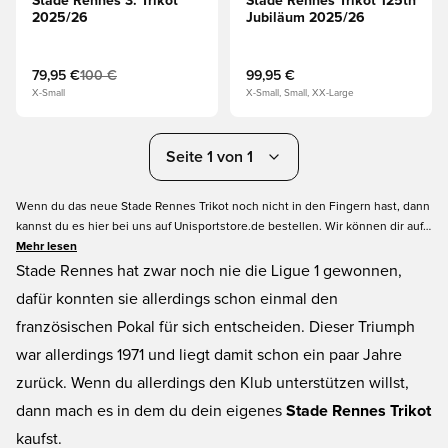
Stade Rennes 3. Trikot
Stade Rennes Trikot 125th
2025/26
Jubiläum 2025/26
79,95 €
100 €
99,95 €
X-Small
X-Small, Small, XX-Large
Seite 1 von 1
Wenn du das neue Stade Rennes Trikot noch nicht in den Fingern hast, dann
kannst du es hier bei uns auf Unisportstore.de bestellen. Wir können dir auf
jeden Fall das Trikot der aktuellen Saison anbieten, so dass du den
Mehr lesen
französisch Klub aus der Stadt Rennes vernünftig unterstützen kannst.
Stade Rennes hat zwar noch nie die Ligue 1 gewonnen,
Bestell noch heute und wir garantieren dir eine blitzschnelle Lieferung, so
dafür konnten sie allerdings schon einmal den
dass du dein Stade Rennes Fußballtrikot schon am nächsten Spieltag tragen
französischen Pokal für sich entscheiden. Dieser Triumph
kannst.
war allerdings 1971 und liegt damit schon ein paar Jahre
zurück. Wenn du allerdings den Klub unterstützen willst,
dann mach es in dem du dein eigenes
Stade Rennes Trikot
kaufst.