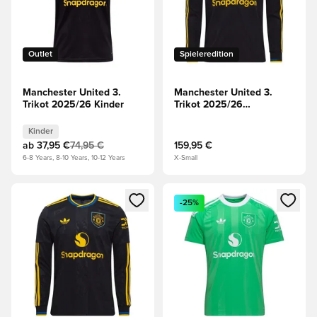
Outlet
Spieleredition
Manchester United 3.
Manchester United 3.
Trikot 2025/26 Kinder
Trikot 2025/26
Langärmlige Oberteile
Authentic
Kinder
ab
37,95 €
74,95 €
159,95 €
6-8 Years, 8-10 Years, 10-12 Years
X-Small
Öffnet ein neues Fenster zum Anmelden oder Registrieren al
Öffnet ein neues Fenster zum 
-25%