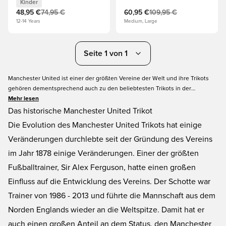
Kinder
48,95 €
74,95 €
60,95 €
109,95 €
12-14 Years
Medium, Large
Seite 1 von 1
Manchester United ist einer der größten Vereine der Welt und ihre Trikots
gehören dementsprechend auch zu den beliebtesten Trikots in der
Fußballwelt. Hier bei Unisport findest du eine große Auswahl an Manchester
Mehr lesen
United Trikots für Kinder und Erwachsene. Wir haben das Heimtrikot,
Das historische Manchester United Trikot
Auswärtstrikot und auch das Ausweichtrikot mit deinem Namen oder dem
Die Evolution des Manchester United Trikots hat einige
deines Lieblingsspielers auf dem Rücken verfügbar. Unterstütze die Red
Veränderungen durchlebte seit der Gründung des Vereins
Devils mit deinem neuen Manchester United Trikot von Unisportstore.de!
im Jahr 1878 einige Veränderungen. Einer der größten
Fußballtrainer, Sir Alex Ferguson, hatte einen großen
Einfluss auf die Entwicklung des Vereins. Der Schotte war
Trainer von 1986 - 2013 und führte die Mannschaft aus dem
Norden Englands wieder an die Weltspitze. Damit hat er
auch einen großen Anteil an dem Status, den Manchester