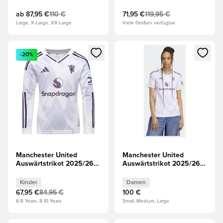
ab
87,95 €
110 €
71,95 €
119,95 €
Large, X-Large, XX-Large
Viele Größen verfügbar
Öffnet ein neues Fenster zum Anmelden oder Registrieren al
Öffnet ein neues Fenster zum 
-20%
Manchester United
Manchester United
Auswärtstrikot 2025/26
Auswärtstrikot 2025/26
Kinder Langärmlige
Damen
Oberteile
Kinder
Damen
67,95 €
84,95 €
100 €
6-8 Years, 8-10 Years
Small, Medium, Large