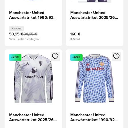
Manchester United
Manchester United
Auswärtstrikot 1990/92
Auswärtstrikot 2025/26
Kinder
Langärmlige Oberteile
Authentic
Kinder
50,95 €
84,95 €
160 €
Viele Größen verfügbar
X-Small
Öffnet ein neues Fenster zum Anmelden oder Registrieren al
Öffnet ein neues Fenster zum 
-20%
-40%
Manchester United
Manchester United
Auswärtstrikot 2025/26
Auswärtstrikot 1990/92
Langärmlige Oberteile
Langärmlige Oberteile