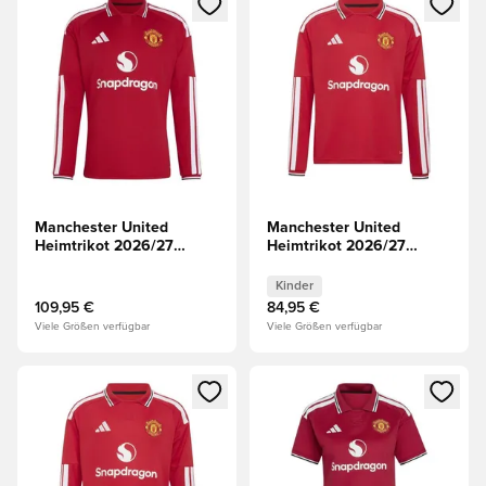
Manchester United
Manchester United
Heimtrikot 2026/27
Heimtrikot 2026/27
Champions League
Champions League Kinder
Langärmlige Oberteile
Langärmlige Oberteile
Kinder
109,95 €
84,95 €
Viele Größen verfügbar
Viele Größen verfügbar
Öffnet ein neues Fenster zum Anmelden oder Registrieren al
Öffnet ein neues Fenster zum 