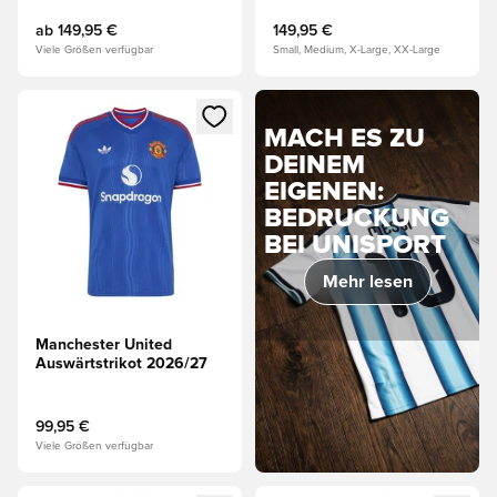
Authentic
ab
149,95 €
149,95 €
Viele Größen verfügbar
Small, Medium, X-Large, XX-Large
Öffnet ein neues Fenster zum Anmelden oder Registrieren al
MACH ES ZU
DEINEM
EIGENEN:
BEDRUCKUNG
BEI UNISPORT
Mehr lesen
Manchester United
Auswärtstrikot 2026/27
99,95 €
Viele Größen verfügbar