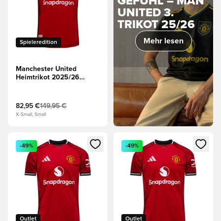
GEFÜHL – MAN
UNITED 3.
TRIKOT 25/26
Mehr lesen
Spieleredition
Manchester United
Heimtrikot 2025/26
Authentic
82,95 €
149,95 €
X-Small, Small
Öffnet ein neues Fenster zum Anmelden oder Registrieren al
Öffnet ein neues Fenster zum 
-49%
-49%
Outlet
Outlet