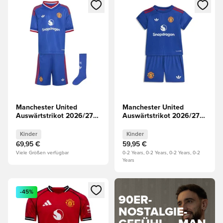
Öffnet ein neues Fenster zum Anmelden oder Registrieren al
Öffnet ein neues Fenster zum 
Manchester United
Manchester United
Auswärtstrikot 2026/27
Auswärtstrikot 2026/27
Mini-Kit Kinder
Baby-Kit Kinder
Kinder
Kinder
69,95 €
59,95 €
Viele Größen verfügbar
0-2 Years, 0-2 Years, 0-2 Years, 0-2
Years
Öffnet ein neues Fenster zum Anmelden oder Registrieren al
-45%
90ER-
NOSTALGIE-