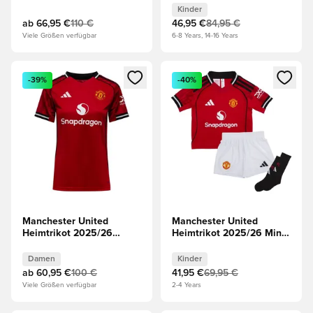
Oberteile
Kinder
ab
66,95 €
110 €
46,95 €
84,95 €
Viele Größen verfügbar
6-8 Years, 14-16 Years
Öffnet ein neues Fenster zum Anmelden oder Registrieren al
Öffnet ein neues Fenster zum 
-39%
-40%
Manchester United
Manchester United
Heimtrikot 2025/26
Heimtrikot 2025/26 Mini-
Damen
Kit Kinder
Damen
Kinder
ab
60,95 €
100 €
41,95 €
69,95 €
Viele Größen verfügbar
2-4 Years