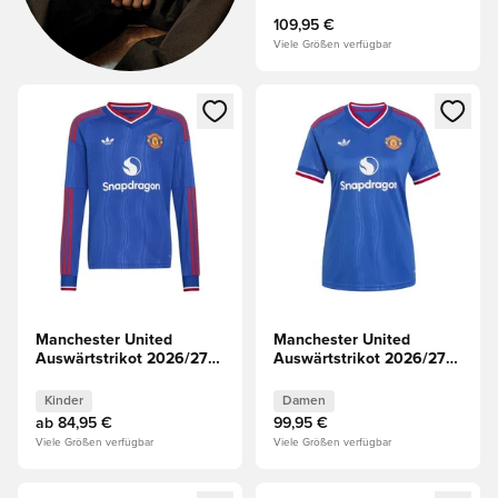
109,95 €
Viele Größen verfügbar
Öffnet ein neues Fenster zum Anmelden oder Registrieren al
Öffnet ein neues Fenster zum 
Manchester United
Manchester United
Auswärtstrikot 2026/27
Auswärtstrikot 2026/27
Kinder Langärmlige
Damen
Oberteile
Kinder
Damen
ab
84,95 €
99,95 €
Viele Größen verfügbar
Viele Größen verfügbar