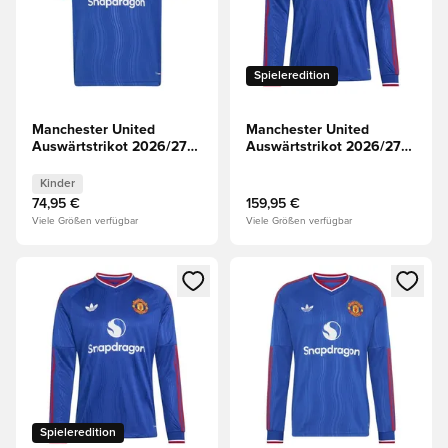
Spieleredition
Manchester United
Manchester United
Auswärtstrikot 2026/27
Auswärtstrikot 2026/27
Champions League Kinder
Authentic Langärmlige
Oberteile
Kinder
74,95 €
159,95 €
Viele Größen verfügbar
Viele Größen verfügbar
Öffnet ein neues Fenster zum Anmelden oder Registrieren al
Öffnet ein neues Fenster zum 
Spieleredition