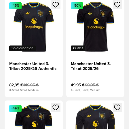
Öffnet ein neues Fenster zum Anmelden oder Registrieren al
Öffnet ein neues Fenster zum 
-45%
-50%
Spieleredition
Outlet
Manchester United 3.
Manchester United 3.
Trikot 2025/26 Authentic
Trikot 2025/26
82,95 €
149,95 €
49,95 €
99,95 €
X-Small, Small, Medium
X-Small, Small, Medium
Öffnet ein neues Fenster zum Anmelden oder Registrieren al
Öffnet ein neues Fenster zum 
-49%