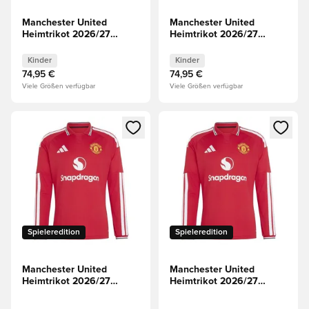
Manchester United
Manchester United
Heimtrikot 2026/27
Heimtrikot 2026/27
Kinder
Champions League Kinder
Kinder
Kinder
74,95 €
74,95 €
Viele Größen verfügbar
Viele Größen verfügbar
Öffnet ein neues Fenster zum Anmelden oder Registrieren al
Öffnet ein neues Fenster zum 
Spieleredition
Spieleredition
Manchester United
Manchester United
Heimtrikot 2026/27
Heimtrikot 2026/27
Champions League
Authentic Langärmlige
Authentic Langärmlige
Oberteile