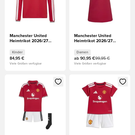
Manchester United
Manchester United
Heimtrikot 2026/27
Heimtrikot 2026/27
Kinder Langärmlige
Damen
Oberteile
Kinder
Damen
84,95 €
ab
90,95 €
99,95 €
Viele Größen verfügbar
Viele Größen verfügbar
Öffnet ein neues Fenster zum Anmelden oder Registrieren al
Öffnet ein neues Fenster zum 