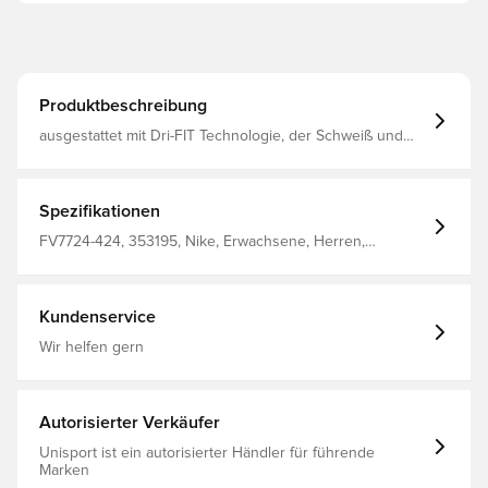
Produktbeschreibung
ausgestattet mit Dri-FIT Technologie, der Schweiß und
Feuchtigkeit vom Körper wegführt und du so immer
trocken und kühl beim Training bleibst Gleiches Design,
wie das der Spieler Normale Passform Hergestellt aus
100% Polyester.
Spezifikationen
FV7724-424, 353195, Nike, Erwachsene, Herren,
Fußballshorts, Heimset, Kurz, This Product Is Made With
100% Recycled Polyester Fibers, 2024/25, Blau
Kundenservice
Wir helfen gern
Autorisierter Verkäufer
Unisport ist ein autorisierter Händler für führende
Marken