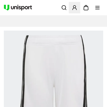
Öffnet ein neues Fenster zu