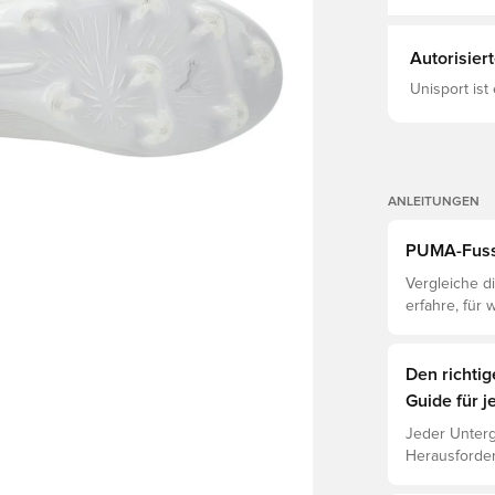
Knospen für 
Autorisier
Unisport ist
ANLEITUNGEN
PUMA-Fussb
Vergleiche di
erfahre, für
Den richti
Guide für j
Jeder Unterg
Herausforder
jeweiligen U