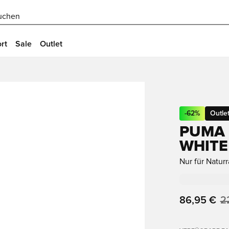
uchen
rt
Sale
Outlet
-
62
%
Outle
PUMA 
WHITE 
Nur für Natur
86,95 €
2