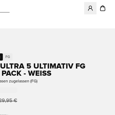
Öffnet ein neues
t
FG
ULTRA 5 ULTIMATIV FG
PACK - WEISS
rasen zugelassen (FG)
29,95 €