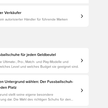
Spielfelder mit Naturrasen.
ter Verkäufer
 ein autorisierter Händler für führende Marken
allschuhe für jeden Geldbeutel
e Ultimate-, Pro-, Match- und Play-Modelle und
 welches Level und welches Budget sie geeignet sind.
gen Untergrund wählen: Der Fussballschuh-
eden Platz
rund stellt seine eigene besondere
ung dar. Die Wahl des richtigen Schuhs für den
ntergrund ist daher der Schlüssel zu optimaler