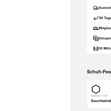
Kostenl
30 Tag
Mitglie
Unispor
10 Mill
Schuh-Fea
GEBAUT FÜR
Geschwindi