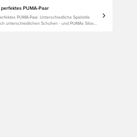
rletzungsprophylaxe und Langlebigkeit des Schuhs.
 um herauszufinden, welche Schuhe die beste Wahl
 perfektes PUMA-Paar
chiedenen Untergründe sind.
erfektes PUMA-Paar. Unterschiedliche Spielstile
ch unterschiedlichen Schuhen - und PUMAs Silos
ut, dass sie passen. Lies weiter, um herauszufinden,
 FUTURE, ULTRA oder KING perfekt zu deinen
 passt.