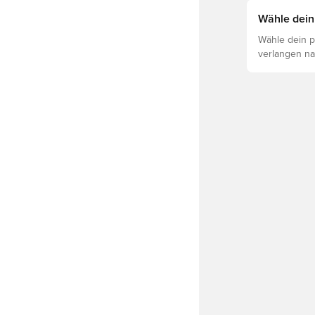
Leistung, Ve
Lies weiter,
Wähle dein
für die vers
Wähle dein p
verlangen na
sind so geba
ob der PUMA
Bedürfnissen