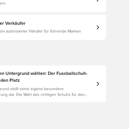
r für den Einsatz auf natürlichem, festem Rasen.
ern
e: Under Armour weist darauf hin, dass der
 auf der Sohle während des Gebrauchs nachlassen
ter Verkäufer
 ein autorisierter Händler für führende Marken
gen Untergrund wählen: Der Fussballschuh-
eden Platz
rund stellt seine eigene besondere
ung dar. Die Wahl des richtigen Schuhs für den
ntergrund ist daher der Schlüssel zu optimaler
rletzungsprophylaxe und Langlebigkeit des Schuhs.
 um herauszufinden, welche Schuhe die beste Wahl
chiedenen Untergründe sind.