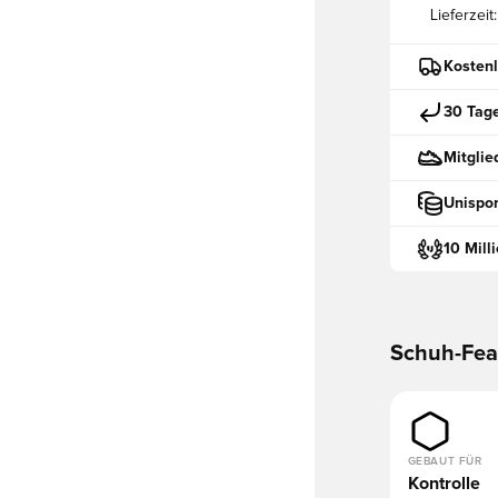
Lieferzeit:
Kostenl
30 Tag
Mitglie
Unispor
10 Mill
Schuh-Fea
GEBAUT FÜR
Kontrolle