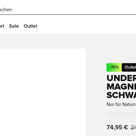
uchen
rt
Sale
Outlet
-
70
%
Outle
UNDE
MAGNET
SCHW
Nur für Natur
74,95 €
2