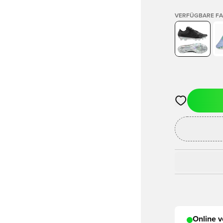
VERFÜGBARE F
Öffnet ein ne
Online v