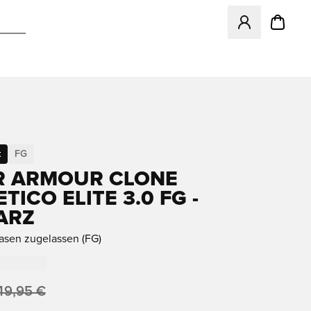
Öffnet ein neues
t
FG
R ARMOUR CLONE
ICO ELITE 3.0 FG -
ARZ
rasen zugelassen (FG)
49,95 €