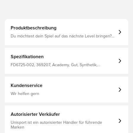
Produktbeschreibung
Du möchtest dein Spiel auf das nächste Level bringen?
Der Phantom Luna 2 Academy hilft dir, immer an der
richtigen Stelle zu sein – egal auf welcher Position du
spielst. Der Rest liegt an dir. Noch ein Tor! NikeSkin deckt
die Ballkontaktzone des Schuhs ab, und die Nike
Spezifikationen
Cyclone 360-Traktion hilft dir bei blitzschnellen
Richtungswechseln.
FD6725-002, 369207, Academy, Gut, Synthetik,
Fußballschuhe, Mit Socke, Nike, Phantom Luna, Kontrolle,
Herren, Damen, Erwachsene, Schwarz, Multi Ground
(MG), Nike Shadow FA24
Kundenservice
Wir helfen gern
Autorisierter Verkäufer
Unisport ist ein autorisierter Händler für führende
Marken