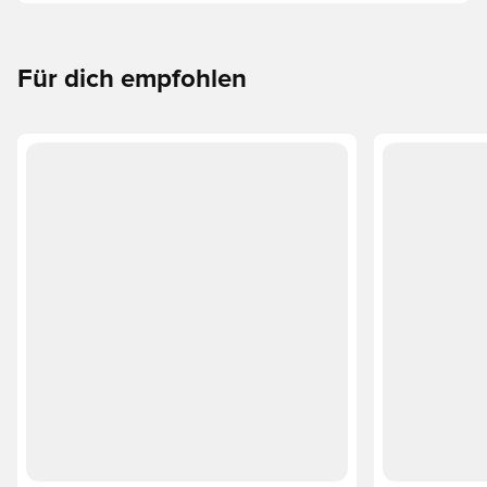
Erforsche den Phantom, Mercurial und Tiempo und ihre
Eigenschaften, um deine perfekte Passform zu finden.
Für dich empfohlen