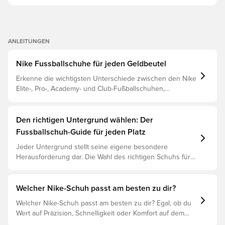
ANLEITUNGEN
Nike Fussballschuhe für jeden Geldbeutel
Erkenne die wichtigsten Unterschiede zwischen den Nike
Elite-, Pro-, Academy- und Club-Fußballschuhen,
basierend auf ihren Eigenschaften, dem Spieler und der
Preisklasse.
Den richtigen Untergrund wählen: Der
Fussballschuh-Guide für jeden Platz
Jeder Untergrund stellt seine eigene besondere
Herausforderung dar. Die Wahl des richtigen Schuhs für
den jeweiligen Untergrund ist daher der Schlüssel zu
optimaler Leistung, Verletzungsprophylaxe und
Langlebigkeit des Schuhs. Lies weiter, um
Welcher Nike-Schuh passt am besten zu dir?
herauszufinden, welche Schuhe die beste Wahl für die
Welcher Nike-Schuh passt am besten zu dir? Egal, ob du
verschiedenen Untergründe sind.
Wert auf Präzision, Schnelligkeit oder Komfort auf dem
Spielfeld legst, es gibt einen Nike-Schuh für dich.