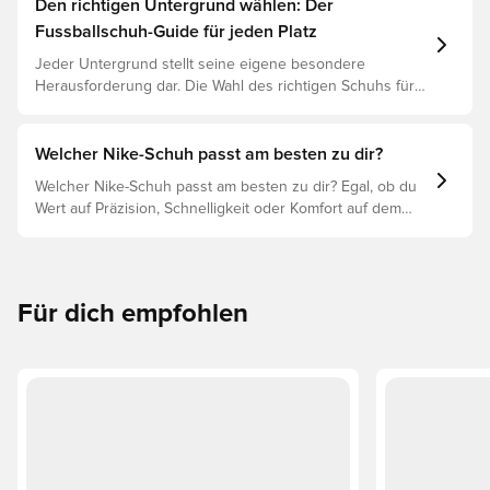
Den richtigen Untergrund wählen: Der
Fussballschuh-Guide für jeden Platz
Jeder Untergrund stellt seine eigene besondere
Herausforderung dar. Die Wahl des richtigen Schuhs für
den jeweiligen Untergrund ist daher der Schlüssel zu
optimaler Leistung, Verletzungsprophylaxe und
Langlebigkeit des Schuhs. Lies weiter, um
Welcher Nike-Schuh passt am besten zu dir?
herauszufinden, welche Schuhe die beste Wahl für die
Welcher Nike-Schuh passt am besten zu dir? Egal, ob du
verschiedenen Untergründe sind.
Wert auf Präzision, Schnelligkeit oder Komfort auf dem
Spielfeld legst, es gibt einen Nike-Schuh für dich.
Erforsche den Phantom, Mercurial und Tiempo und ihre
Eigenschaften, um deine perfekte Passform zu finden.
Für dich empfohlen