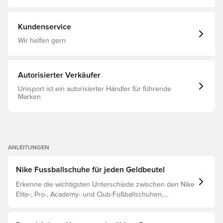
Mercurial Vapor, Ohne Socke, Nike, Nike Shadow FA26,
Schwarz, Herren, Damen, Fußballschuhe, Pro, Besser,
Naturrasen (FG), Gewebt
Kundenservice
Wir helfen gern
Autorisierter Verkäufer
Unisport ist ein autorisierter Händler für führende
Marken
ANLEITUNGEN
Nike Fussballschuhe für jeden Geldbeutel
Erkenne die wichtigsten Unterschiede zwischen den Nike
Elite-, Pro-, Academy- und Club-Fußballschuhen,
basierend auf ihren Eigenschaften, dem Spieler und der
Preisklasse.