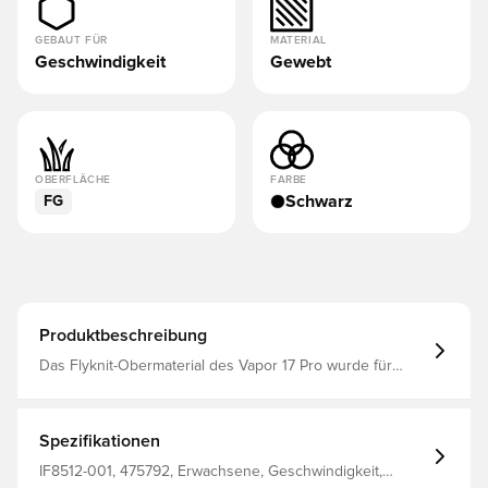
GEBAUT FÜR
MATERIAL
Geschwindigkeit
Gewebt
OBERFLÄCHE
FARBE
Schwarz
FG
Produktbeschreibung
Das Flyknit-Obermaterial des Vapor 17 Pro wurde für
noch mehr Schnelligkeit entwickelt, damit du dich auf
engem Raum leichtfüßig behaupten kannst. Es gibt dir
Ballkontrolle, wenn du an der Abwehr vorbeisprintest,
während unsere exklusive leichte Platte explosive und
Spezifikationen
agile Richtungswechsel ermöglicht.
IF8512-001, 475792, Erwachsene, Geschwindigkeit,