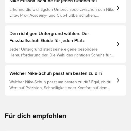
Nike Fussballschuhe für jeden Geldbeutel
Erkenne die wichtigsten Unterschiede zwischen den Nike
Elite-, Pro-, Academy- und Club-Fußballschuhen,
basierend auf ihren Eigenschaften, dem Spieler und der
Preisklasse.
Den richtigen Untergrund wählen: Der
Fussballschuh-Guide für jeden Platz
Jeder Untergrund stellt seine eigene besondere
Herausforderung dar. Die Wahl des richtigen Schuhs für
den jeweiligen Untergrund ist daher der Schlüssel zu
optimaler Leistung, Verletzungsprophylaxe und
Langlebigkeit des Schuhs. Lies weiter, um
Welcher Nike-Schuh passt am besten zu dir?
herauszufinden, welche Schuhe die beste Wahl für die
Welcher Nike-Schuh passt am besten zu dir? Egal, ob du
verschiedenen Untergründe sind.
Wert auf Präzision, Schnelligkeit oder Komfort auf dem
Spielfeld legst, es gibt einen Nike-Schuh für dich.
Erforsche den Phantom, Mercurial und Tiempo und ihre
Eigenschaften, um deine perfekte Passform zu finden.
Für dich empfohlen