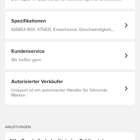
Dank der leichten Konstruktion bleibst du immer im
Rennen, während das griffige Traktionsprofil für
explosive Drehungen und Richtungswechsel sorgt.
Spezifikationen
IQ6853-900, 475831, Erwachsene, Geschwindigkeit,
Mercurial Vapor, Synthetik, Ohne Socke, Nike, Nike
Breakout, Pink, Herren, Damen, Fußballschuhe, Gut, Turf
(TF), Club
Kundenservice
Wir helfen gern
Autorisierter Verkäufer
Unisport ist ein autorisierter Händler für führende
Marken
ANLEITUNGEN