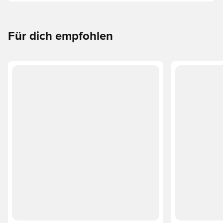
Erforsche den Phantom, Mercurial und Tiempo und ihre
Eigenschaften, um deine perfekte Passform zu finden.
Für dich empfohlen