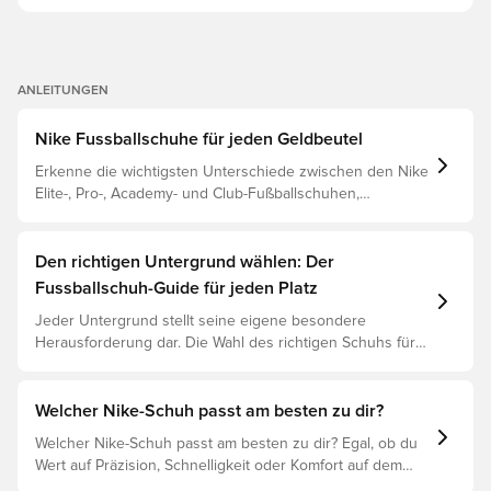
ANLEITUNGEN
Nike Fussballschuhe für jeden Geldbeutel
Erkenne die wichtigsten Unterschiede zwischen den Nike
Elite-, Pro-, Academy- und Club-Fußballschuhen,
basierend auf ihren Eigenschaften, dem Spieler und der
Preisklasse.
Den richtigen Untergrund wählen: Der
Fussballschuh-Guide für jeden Platz
Jeder Untergrund stellt seine eigene besondere
Herausforderung dar. Die Wahl des richtigen Schuhs für
den jeweiligen Untergrund ist daher der Schlüssel zu
optimaler Leistung, Verletzungsprophylaxe und
Langlebigkeit des Schuhs. Lies weiter, um
Welcher Nike-Schuh passt am besten zu dir?
herauszufinden, welche Schuhe die beste Wahl für die
Welcher Nike-Schuh passt am besten zu dir? Egal, ob du
verschiedenen Untergründe sind.
Wert auf Präzision, Schnelligkeit oder Komfort auf dem
Spielfeld legst, es gibt einen Nike-Schuh für dich.