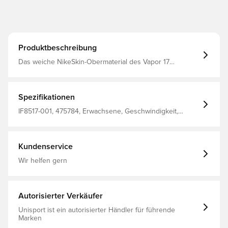
Produktbeschreibung
Das weiche NikeSkin-Obermaterial des Vapor 17
Academy wurde für schnelle Sprints entwickelt und
macht dich bereit zum Abheben. In Kombination mit
unserer exklusiven leichten Platte ermöglicht es
explosive und agile Richtungswechsel.
Spezifikationen
IF8517-001, 475784, Erwachsene, Geschwindigkeit,
Mercurial Vapor, Synthetik, Ohne Socke, Nike, Nike
Shadow FA26, Schwarz, Herren, Damen, Fußballschuhe,
Academy, Gut, Kunstrasen (AG), Naturrasen (FG)
Kundenservice
Wir helfen gern
Autorisierter Verkäufer
Unisport ist ein autorisierter Händler für führende
Marken