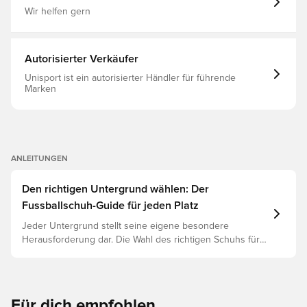
Wir helfen gern
Autorisierter Verkäufer
Unisport ist ein autorisierter Händler für führende
Marken
ANLEITUNGEN
Den richtigen Untergrund wählen: Der
Fussballschuh-Guide für jeden Platz
Jeder Untergrund stellt seine eigene besondere
Herausforderung dar. Die Wahl des richtigen Schuhs für
den jeweiligen Untergrund ist daher der Schlüssel zu
optimaler Leistung, Verletzungsprophylaxe und
Langlebigkeit des Schuhs. Lies weiter, um
herauszufinden, welche Schuhe die beste Wahl für die
Für dich empfohlen