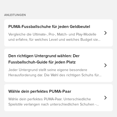
ANLEITUNGEN
PUMA-Fussballschuhe für jeden Geldbeutel
Vergleiche die Ultimate-, Pro-, Match- und Play-Modelle
und erfahre, für welches Level und welches Budget sie
geeignet sind.
Den richtigen Untergrund wählen: Der
Fussballschuh-Guide für jeden Platz
Jeder Untergrund stellt seine eigene besondere
Herausforderung dar. Die Wahl des richtigen Schuhs für
den jeweiligen Untergrund ist daher der Schlüssel zu
optimaler Leistung, Verletzungsprophylaxe und
Langlebigkeit des Schuhs. Lies weiter, um
Wähle dein perfektes PUMA-Paar
herauszufinden, welche Schuhe die beste Wahl für die
Wähle dein perfektes PUMA-Paar. Unterschiedliche
verschiedenen Untergründe sind.
Spielstile verlangen nach unterschiedlichen Schuhen -
und PUMAs Silos sind so gebaut, dass sie passen. Lies
weiter, um herauszufinden, ob der PUMA FUTURE, ULTRA