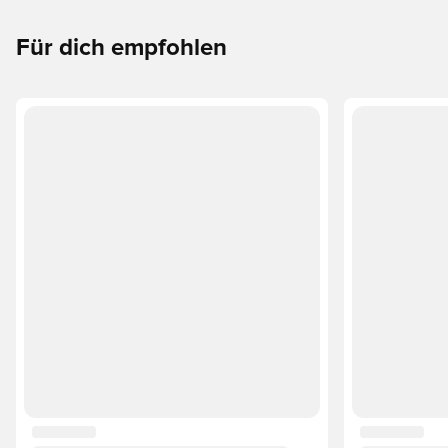
oder KING perfekt zu deinen Bedürfnissen passt.
Für dich empfohlen