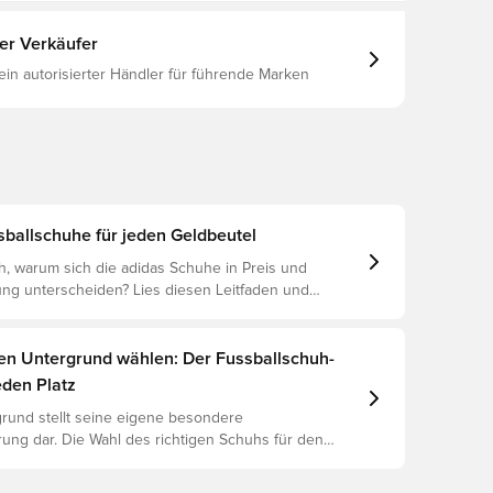
ter Verkäufer
 ein autorisierter Händler für führende Marken
sballschuhe für jeden Geldbeutel
ch, warum sich die adidas Schuhe in Preis und
g unterscheiden? Lies diesen Leitfaden und
 Unterschied zwischen Elite, Pro, League und Club.
gen Untergrund wählen: Der Fussballschuh-
eden Platz
rund stellt seine eigene besondere
ung dar. Die Wahl des richtigen Schuhs für den
ntergrund ist daher der Schlüssel zu optimaler
rletzungsprophylaxe und Langlebigkeit des Schuhs.