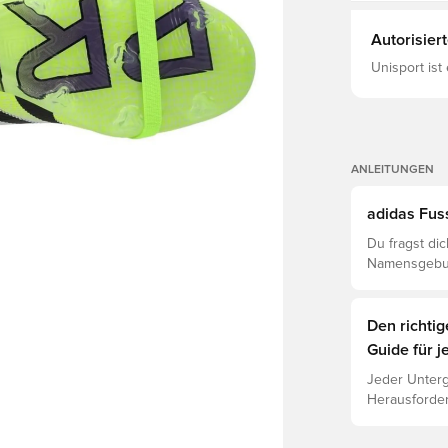
Autorisier
Unisport ist
ANLEITUNGEN
adidas Fus
Du fragst di
Namensgebun
verstehe den
Den richti
Guide für j
Jeder Unterg
Herausforder
jeweiligen U
Leistung, Ve