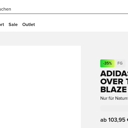
uchen
rt
Sale
Outlet
-
35
%
FG
ADIDA
OVER 
BLAZE
Nur für Natur
ab
103,95 