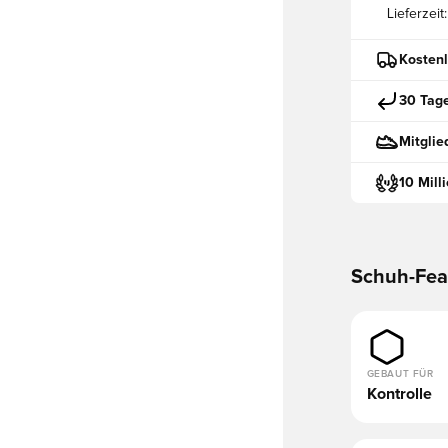
Lieferzeit:
Kostenl
30 Tag
Mitglie
10 Mill
Schuh-Fea
GEBAUT FÜR
Kontrolle