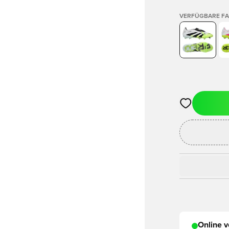
VERFÜGBARE F
Öffnet ein ne
Online v