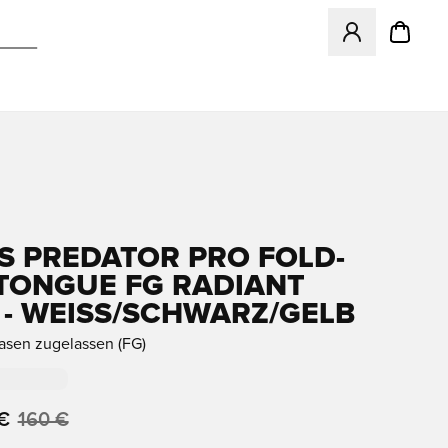
Öffnet ein neues
S PREDATOR PRO FOLD-
TONGUE FG RADIANT
 - WEISS/SCHWARZ/GELB
rasen zugelassen (FG)
€
160 €