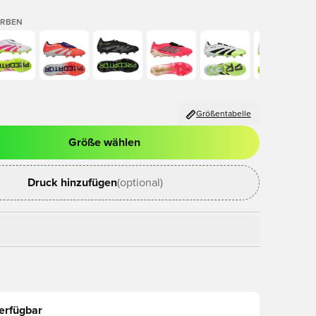
ARBEN
Größentabelle
Größe wählen
ues Fenster zum Anmelden oder Registrieren als Mitglied
Druck hinzufügen
(optional)
erfügbar