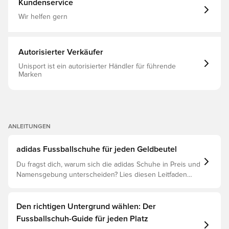
Kundenservice
zu liefern Innovatives schnürloses Verschlusssystem für
eine perfekt saubere Trittfläche über dem Spann Das ist
Wir helfen gern
ein Schuh mit TF-Außensohle, wodurch er für den
Einsatz auf künstlichen Oberflächen wie Plastik- und
Schotterpisten geeignet ist.
Autorisierter Verkäufer
Unisport ist ein autorisierter Händler für führende
Marken
ANLEITUNGEN
adidas Fussballschuhe für jeden Geldbeutel
Du fragst dich, warum sich die adidas Schuhe in Preis und
Namensgebung unterscheiden? Lies diesen Leitfaden
und verstehe den Unterschied zwischen Elite, Pro,
League und Club.
Den richtigen Untergrund wählen: Der
Fussballschuh-Guide für jeden Platz