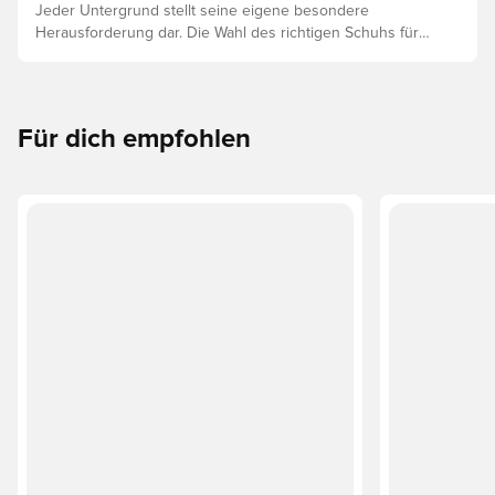
Jeder Untergrund stellt seine eigene besondere
Herausforderung dar. Die Wahl des richtigen Schuhs für
den jeweiligen Untergrund ist daher der Schlüssel zu
optimaler Leistung, Verletzungsprophylaxe und
Langlebigkeit des Schuhs. Lies weiter, um
herauszufinden, welche Schuhe die beste Wahl für die
Für dich empfohlen
verschiedenen Untergründe sind.