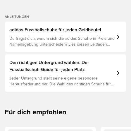
ANLEITUNGEN
adidas Fussballschuhe für jeden Geldbeutel
Du fragst dich, warum sich die adidas Schuhe in Preis und
Namensgebung unterscheiden? Lies diesen Leitfaden
und verstehe den Unterschied zwischen Elite, Pro,
League und Club.
Den richtigen Untergrund wählen: Der
Fussballschuh-Guide für jeden Platz
Jeder Untergrund stellt seine eigene besondere
Herausforderung dar. Die Wahl des richtigen Schuhs für
den jeweiligen Untergrund ist daher der Schlüssel zu
optimaler Leistung, Verletzungsprophylaxe und
Langlebigkeit des Schuhs. Lies weiter, um
herauszufinden, welche Schuhe die beste Wahl für die
Für dich empfohlen
verschiedenen Untergründe sind.