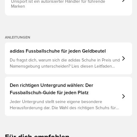
Performance-Level. Bei adidas geht es um mehr als nur
Unisport ist ein autorisierter Händler für führende
um Sportswear: Es ist eine Lebenseinstellung. Reguläre
Marken
Passform Ohne Schnürsenkel HALOSKIN+ Obermaterial
Einlegesohle aus Synthetik Synthetische Außensohle für
weiche Böden mit herausnehmbaren Stollen PRIMEKNIT
Technologie Präzise platzierte HALOCAGE+ TPU-
Membran Gewicht: 188 g
ANLEITUNGEN
adidas Fussballschuhe für jeden Geldbeutel
Du fragst dich, warum sich die adidas Schuhe in Preis und
Namensgebung unterscheiden? Lies diesen Leitfaden
und verstehe den Unterschied zwischen Elite, Pro,
League und Club.
Den richtigen Untergrund wählen: Der
Fussballschuh-Guide für jeden Platz
Jeder Untergrund stellt seine eigene besondere
Herausforderung dar. Die Wahl des richtigen Schuhs für
den jeweiligen Untergrund ist daher der Schlüssel zu
optimaler Leistung, Verletzungsprophylaxe und
Langlebigkeit des Schuhs. Lies weiter, um
herauszufinden, welche Schuhe die beste Wahl für die