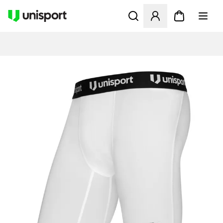
Öffnet ein neues Fenster zu