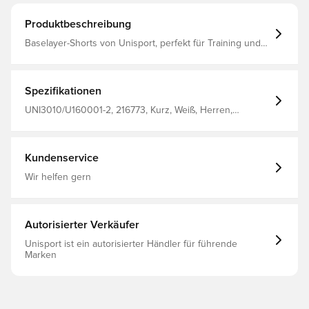
Produktbeschreibung
Baselayer-Shorts von Unisport, perfekt für Training und
Spiel Die Passform ist eng anliegend, um Ablenkungen
zu minimieren Das Material hilft bei der
Temperaturregulierung und transportiert den Schweiß
vom Körper weg, um dich trocken und warm zu halten
Spezifikationen
Der breite und elastische Bund kann für eine optimale
Passform gedehnt werden Hergestellt aus 88% Polyester
UNI3010/U160001-2, 216773, Kurz, Weiß, Herren,
und 12% Elastan.
Erwachsene, Unisport, Bleib trocken, Bleib warm
Kundenservice
Wir helfen gern
Autorisierter Verkäufer
Unisport ist ein autorisierter Händler für führende
Marken