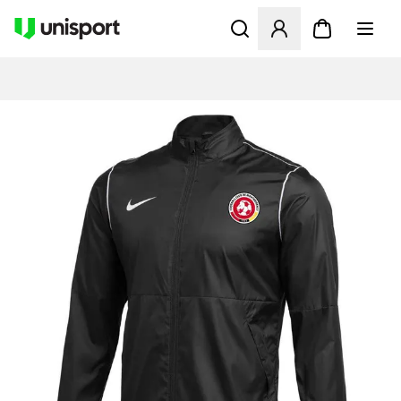
Öffnet ein neues Fenster zu