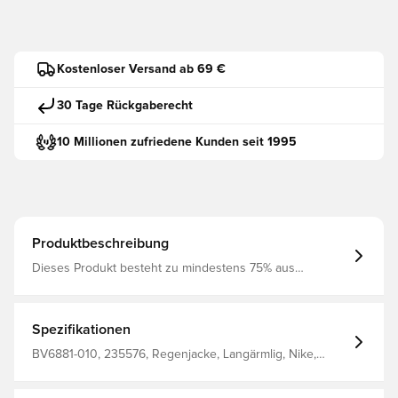
Kostenloser Versand ab 69 €
30 Tage Rückgaberecht
10 Millionen zufriedene Kunden seit 1995
Produktbeschreibung
Dieses Produkt besteht zu mindestens 75% aus
recycelten Polyesterfasern Dri-Fit Material, welches dich
trocken und bequem hält Mit Seitentaschen
Waßerabweisendes Oberteil Normale Passform Aus
100% recyceltem Polyester hergestellt
Spezifikationen
BV6881-010, 235576, Regenjacke, Langärmlig, Nike,
Schwarz, Nike Park, Herren, Erwachsene, This Product Is
Made With At Least 75% Recycled Polyester Fibers