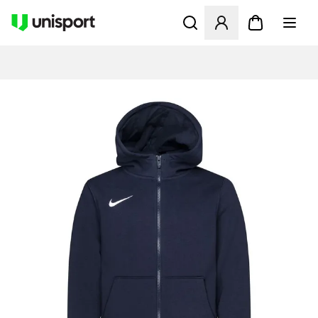
Öffnet ein neues Fenster zu