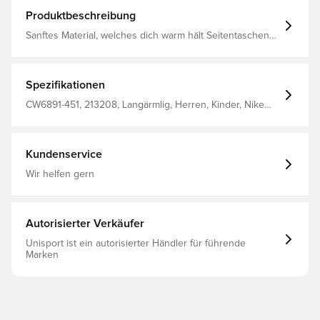
Produktbeschreibung
Sanftes Material, welches dich warm hält Seitentaschen
Normale Passform Aus 80 % Baumwolle und 20 %
Polyester
Spezifikationen
CW6891-451, 213208, Langärmlig, Herren, Kinder, Nike
Park, Nike, Blau, Hoodies, 80% Cotton 20% Polyester
Kundenservice
Wir helfen gern
Autorisierter Verkäufer
Unisport ist ein autorisierter Händler für führende
Marken