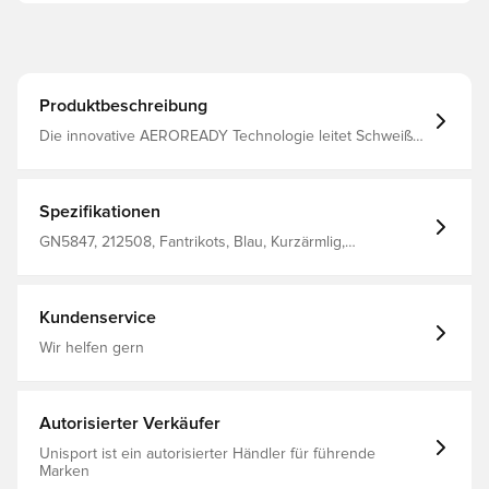
Produktbeschreibung
Die innovative AEROREADY Technologie leitet Schweiß
und Feuchtigkeit vom Körper weg und hält dich kühl und
bequem Dieses Modell verfügt über Primegreen, was ein
äußerst dünnes und recyceltes Material ist, wobei
mindestens 40% wiederverwendet wurden Normale
Spezifikationen
Passform Aus 100% recyceltem Polyester
GN5847, 212508, Fantrikots, Blau, Kurzärmlig,
Fußballtrikots, Herren, Erwachsene, adidas
Kundenservice
Wir helfen gern
Autorisierter Verkäufer
Unisport ist ein autorisierter Händler für führende
Marken