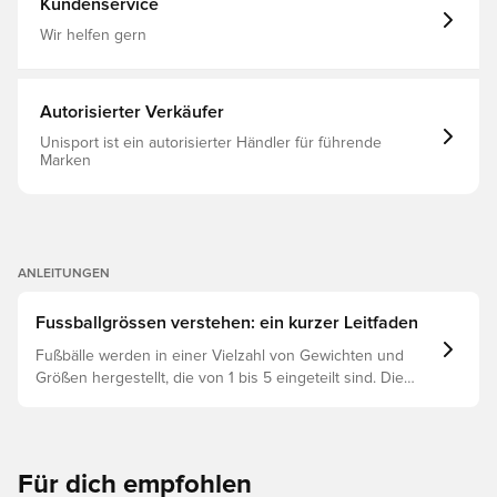
Kundenservice
Wir helfen gern
Autorisierter Verkäufer
Unisport ist ein autorisierter Händler für führende
Marken
ANLEITUNGEN
Fussballgrössen verstehen: ein kurzer Leitfaden
Fußbälle werden in einer Vielzahl von Gewichten und
Größen hergestellt, die von 1 bis 5 eingeteilt sind. Die
richtige Wahl hängt von Faktoren wie Alter, Fähigkeiten
und dem Verwendungszweck ab, einschließlich der
Ligaregeln und Trainingsmethoden.
Für dich empfohlen