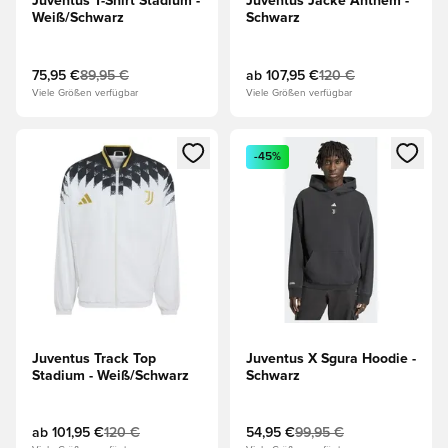
Juventus T-Shirt Stadium -
Juventus Jacke Anthem -
Weiß/Schwarz
Schwarz
75,95 €
89,95 €
ab
107,95 €
120 €
Viele Größen verfügbar
Viele Größen verfügbar
Öffnet ein neues Fenster zum Anmelden oder Registrieren al
Öffnet ein neues Fenster zum 
-45%
Juventus Track Top
Juventus X Sgura Hoodie -
Stadium - Weiß/Schwarz
Schwarz
ab
101,95 €
120 €
54,95 €
99,95 €