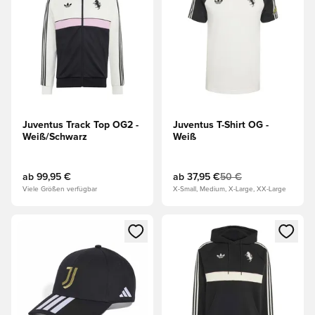
Juventus Track Top OG2 -
Juventus T-Shirt OG -
Weiß/Schwarz
Weiß
ab
99,95 €
ab
37,95 €
50 €
Viele Größen verfügbar
X-Small, Medium, X-Large, XX-Large
Öffnet ein neues Fenster zum Anmelden oder Registrieren al
Öffnet ein neues Fenster zum 