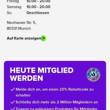
Freitag
10.00 - 20.00
Samstag
10.00 - 20.00
So.
Geschlossen
Neuhauser Str. 5,
80331 Munich
Auf Karte anzeigen
HEUTE MITGLIED
WERDEN
Melde dich an, um einen 20% Rabattcode zu
erhalten
Schließe dich mehr als 2 Million Mitgliedern an
Zugang zu exklusiven Produkten für Mitglieder