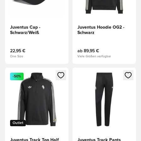
Juventus Cap -
Juventus Hoodie OG2 -
Schwarz/Weiß
Schwarz
22,95 €
ab
89,95 €
One Size
Viele Größen verfügbar
Öffnet ein neues Fenster zum Anmelden oder Registrieren al
Öffnet ein neues Fenster zum 
-50%
Outlet
Juventus Track Top Half
Juventus Track Pants