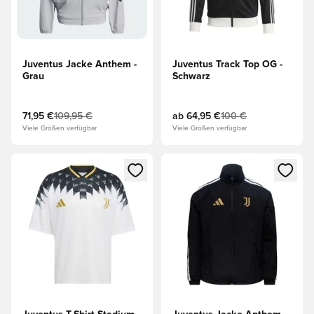
Juventus Jacke Anthem -
Juventus Track Top OG -
Grau
Schwarz
71,95 €
109,95 €
ab
64,95 €
100 €
Viele Größen verfügbar
Viele Größen verfügbar
Öffnet ein neues Fenster zum Anmelden oder Registrieren al
Öffnet ein neues Fenster zum 