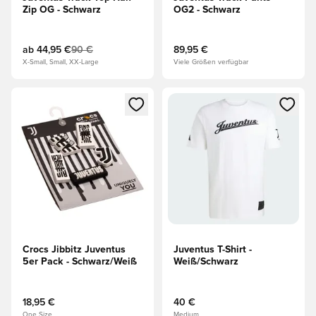
Zip OG - Schwarz
OG2 - Schwarz
ab
44,95 €
90 €
89,95 €
X-Small, Small, XX-Large
Viele Größen verfügbar
Öffnet ein neues Fenster zum Anmelden oder Registrieren al
Öffnet ein neues Fenster zum 
Crocs Jibbitz Juventus
Juventus T-Shirt -
5er Pack - Schwarz/Weiß
Weiß/Schwarz
18,95 €
40 €
One Size
Medium