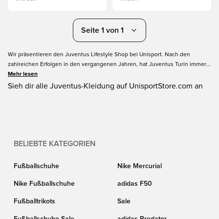
Seite 1 von 1
Wir präsentieren den Juventus Lifestyle Shop bei Unisport. Nach den
zahlreichen Erfolgen in den vergangenen Jahren, hat Juventus Turin immer
mehr Fans gewonnen. Für viele ist der Verein mehr als nur Fußball- Juventus
Mehr lesen
ist zu einem Lifestyle geworden. Wenn du die Farben von Juventus auch
Sieh dir alle Juventus-Kleidung auf UnisportStore.com an
außerhalb des Stadions tragen möchtest, dann hole dir die Juventus
Lifestyle Bekleidung bei Unisport.
BELIEBTE KATEGORIEN
Fußballschuhe
Nike Mercurial
Nike Fußballschuhe
adidas F50
Fußballtrikots
Sale
Fußballschuhe Sale
adidas Predator