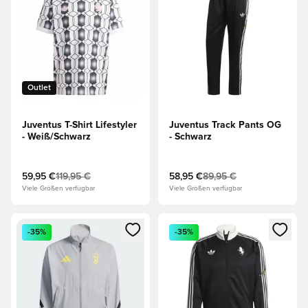
Outlet
Juventus T-Shirt Lifestyler
Juventus Track Pants OG
- Weiß/Schwarz
- Schwarz
59,95 €
119,95 €
58,95 €
89,95 €
Viele Größen verfügbar
Viele Größen verfügbar
Öffnet ein neues Fenster zum Anmelden oder Registrieren al
Öffnet ein neues Fenster zum 
-35%
-35%