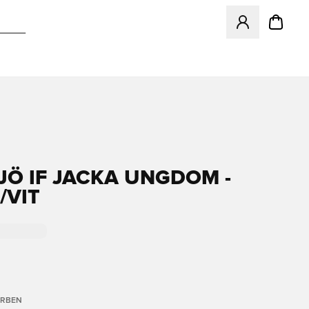
Öffnet ein neues
JÖ IF JACKA UNGDOM -
/VIT
ARBEN