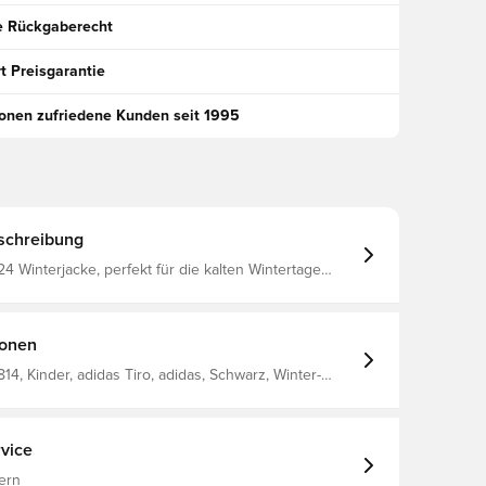
e Rückgaberecht
t Preisgarantie
ionen zufriedene Kunden seit 1995
schreibung
24 Winterjacke, perfekt für die kalten Wintertage
Kapuze zum Schutz vor Wind und Wetter
en ermöglichen die Aufbewahrung persönlicher
e oder wärmen deine Hände Normale Passform
estens 70% recyceltes Material
ionen
14, Kinder, adidas Tiro, adidas, Schwarz, Winter-
gärmlig
vice
ern