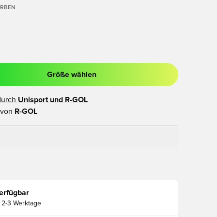
ARBEN
Größe wählen
ues Fenster zum Anmelden oder Registrieren als Mitglied
durch
Unisport und
R-GOL
 von
R-GOL
erfügbar
2-3 Werktage