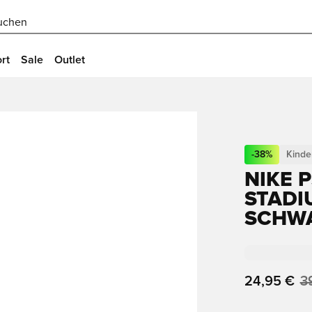
uchen
rt
Sale
Outlet
-
38
%
Kinde
NIKE 
STADI
SCHW
24,95 €
3