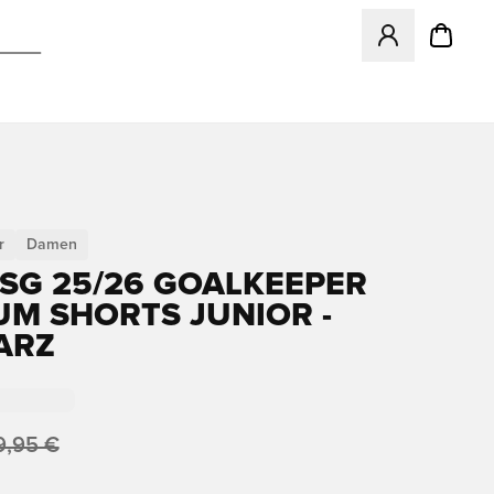
Öffnet ein neues
r
Damen
PSG 25/26 GOALKEEPER
UM SHORTS JUNIOR -
ARZ
9,95 €