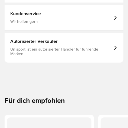
Interlock-Gewebe aus 100% recyceltem Polyester
Gedrucktes Logo Eckiges Klebeband an den Seiten
Verstellbarer Kordelzug an der Taille BEECOOL®-
Kundenservice
Behandlung Normale Passform 100% Polyester
Wir helfen gern
Autorisierter Verkäufer
Unisport ist ein autorisierter Händler für führende
Marken
Für dich empfohlen