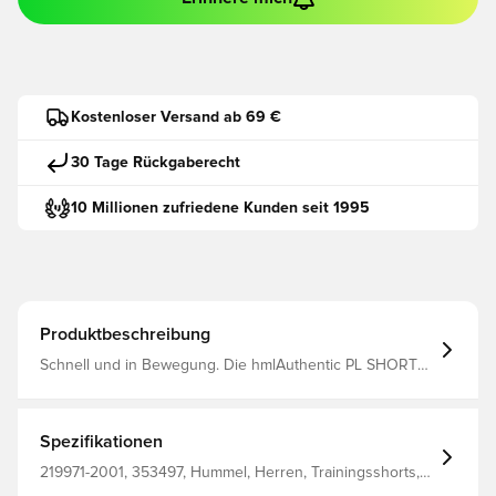
Kostenloser Versand ab 69 €
30 Tage Rückgaberecht
10 Millionen zufriedene Kunden seit 1995
Produktbeschreibung
Schnell und in Bewegung. Die hmlAuthentic PL SHORT
besteht aus einem Interlock-Gewebe aus 100%
recyceltem Polyester, das für hervorragende
Atmungsaktivität und Formbeständigkeit sorgt, während
die BEECOOL®-Behandlung für eine außergewöhnliche
Spezifikationen
Feuchtigkeitsregulierung sorgt. Diese Hummel-Shorts
haben einen verstellbaren Kordelzug in der Taille für
219971-2001, 353497, Hummel, Herren, Trainingsshorts,
eine eng anliegende Passform, die nicht verrutscht.
Kurz, Kinder, Schwarz, 100% Pl - Knit