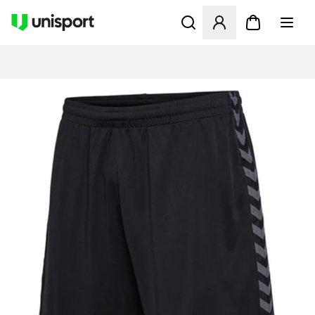
Öffnet ein neues Fenster zu