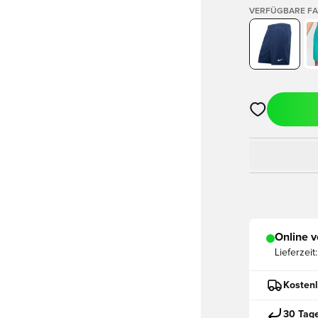
VERFÜGBARE F
Öffnet ein ne
Online v
Lieferzeit:
Kostenl
30 Tag