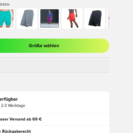
ARBEN
Größe wählen
ues Fenster zum Anmelden oder Registrieren als Mitglied
erfügbar
2-3 Werktage
oser Versand ab 69 €
e Rückgaberecht