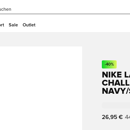
uchen
rt
Sale
Outlet
-
40
%
NIKE 
CHALLE
NAVY/
26,95 €
4