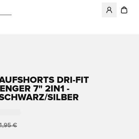
Öffnet ein neues
LAUFSHORTS DRI-FIT
NGER 7" 2IN1 -
SCHWARZ/SILBER
4,95 €