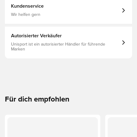
weiterhin auf innovative Materialien und
Kundenservice
Handwerkskunst, sodass jedes Teil der Adicolor
Kollektion sowohl zeitlos als auch modern ist. Locker
Wir helfen gern
geschnitten Kordelzug Hauptmaterial: 100% Baumwolle
Denim-Material Aufgesticktes Trefoil
Autorisierter Verkäufer
Unisport ist ein autorisierter Händler für führende
Marken
Für dich empfohlen