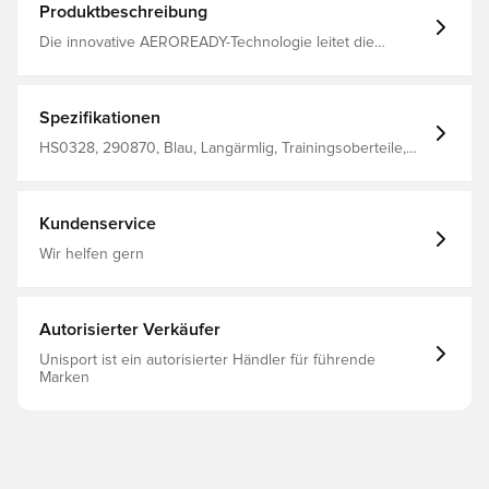
Produktbeschreibung
Die innovative AEROREADY-Technologie leitet die
Feuchtigkeit vom Körper weg und sorgt für ein
angenehmes, trockenes und kühles Tragegefühl
Daumenlöcher für einen bequemen Sitz und ein
formstabiles Trainingstrikot Mit Reißverschluss Schlanke
Spezifikationen
Passform Hergestellt aus 100 % recyceltem Polyester.
HS0328, 290870, Blau, Langärmlig, Trainingsoberteile,
Herren, adidas, adidas Tiro, Erwachsene
Kundenservice
Wir helfen gern
Autorisierter Verkäufer
Unisport ist ein autorisierter Händler für führende
Marken