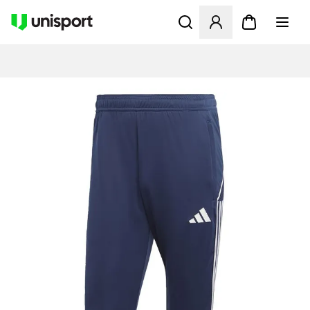
Öffnet ein neues Fenster zu